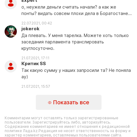
Expert
о, неужели деньги считать начали? а как же
понты? видать совсем плохи дела в Боратостане...
22.07.2021, 00:42
jokerok
Да плевать. У меня тарелка. Можете хоть только
заседания парламента транслировать
круглосуточно.
21.07.2021, 17:11
Критик SS
Так какую сумму у наших запросили та? Не поняла
ау)
21.07.2021, 15:57
Показать все
Комментарии могут оставлять только зарегистрированные
пользователи. Зарегистрируйтесь либо, авторизуйтесь.
Содержание комментариев не имеет отношения к редакционной
политике Лада.kz.Редакция не несет ответственность за форму и
характер комментариев, оставляемых пользователями сайта.