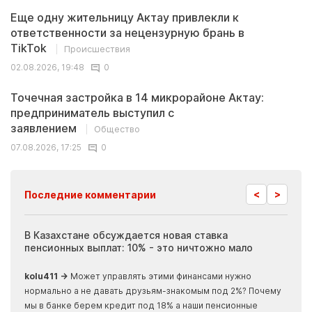
Еще одну жительницу Актау привлекли к
ответственности за нецензурную брань в
TikTok
Происшествия
02.08.2026, 19:48
0
Точечная застройка в 14 микрорайоне Актау:
предприниматель выступил с
заявлением
Общество
07.08.2026, 17:25
0
<
>
Последние комментарии
ия
В Казахстане обсуждается новая ставка
Иноп
пенсионных выплат: 10% - это ничтожно мало
журн
скры
kolu411 →
Может управлять этими финансами нужно
Apma
нормально а не давать друзьям-знакомым под 2%? Почему
прогн
мы в банке берем кредит под 18% а наши пенсионные