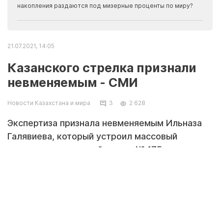
накопления раздаются под мизерные проценты по миру?
21.07.2021, 14:05
Казанского стрелка признали
невменяемым - СМИ
Новости Казахстана и мира
3
2 628
Экспертиза признала невменяемым Ильназа
Галявиева, который устроил массовый
расстрел в казанской школе № 175, передает
Tengrinews.kz со ссылкой на РИА Новости.
"По нашей информации, Государственный
научный центр социальной и судебной
психиатрии им. В. П. Сербского признал