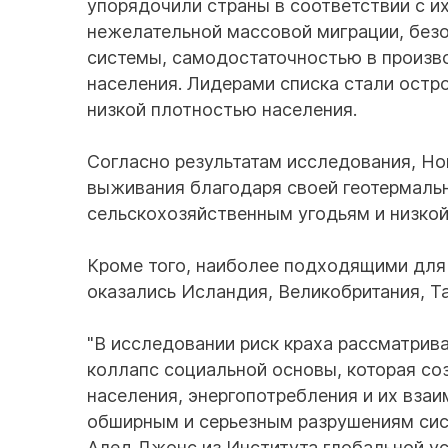
упорядочили страны в соответствии с и
нежелательной массовой миграции, без
системы, самодостаточностью в произво
населения. Лидерами списка стали остр
низкой плотностью населения.
Согласно результатам исследования, Н
выживания благодаря своей геотермальн
сельскохозяйственным угодьям и низкой
Кроме того, наиболее подходящими для
оказались Исландия, Великобритания, Т
"В исследовании риск краха рассматрива
коллапс социальной основы, которая со
населения, энергопотребления и их вза
обширным и серьезным разрушениям сист
Алед Джонс из Института глобальной ус