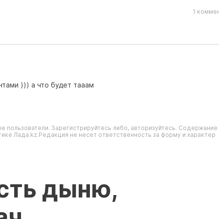
1 комме
тами ))) а что будет тааам
е пользователи. Зарегистрируйтесь либо, авторизуйтесь. Содержание
ике Лада.kz.Редакция не несет ответственность за форму и характер
сть дыню,
ач