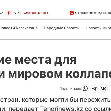
52
5.73
Смотреть все >
Отправляйте видео, ф
Новости Казахстана
Народные новости
Новости мир
ие места для
и мировом коллап
Поделиться:
 стран, которые могли бы пережить
и, передает Tengrinews.kz со ссыл