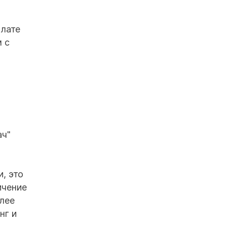
плате
 с
ач"
, это
ичение
олее
нг и