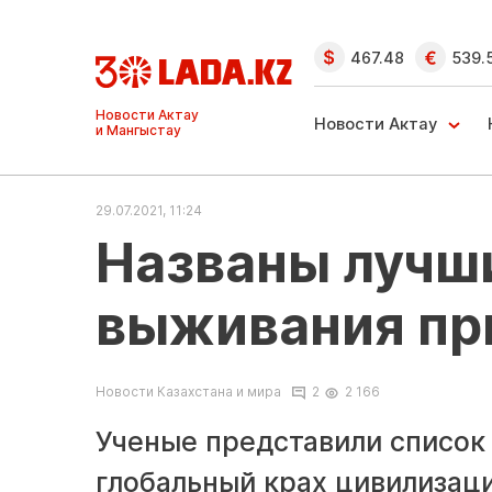
467.48
539.
Ақтау және
Манғыстау
Новости Актау
жаңалықтары
29.07.2021, 11:24
Названы лучш
выживания пр
Новости Казахстана и мира
2
2 166
Ученые представили список
глобальный крах цивилизаци