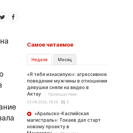
 на
Самое читаемое
Неделя
Месяц
ю
«Я тебя изнасилую»: агрессивное
поведение мужчины в отношении
в
девушки сняли на видео в
Актау
Происшествия
02.08.2026, 18:29
0
вание
«Аральско-Каспийская
зала
магистраль»: Токаев дал старт
новому проекту в