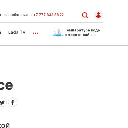
ото, сообщения на
+7 777 833 88 22
...
Температура воды
а
Lada TV
в море онлайн
се
кой