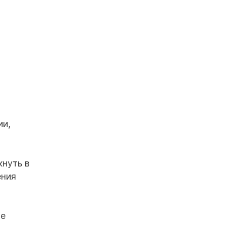
ии,
нуть в
ения
ые