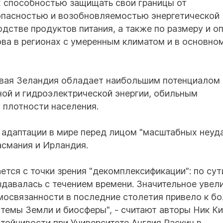
х способностью защищать свои границы от
опасностью и возобновляемостью энергетической
дстве продуктов питания, а также по размеру и о
ова в регионах с умеренным климатом и в основном
овая Зеландия обладает наибольшим потенциалом
ой и гидроэлектрической энергии, обильным
 плотности населения.
 адаптации в мире перед лицом "масштабных неуд
асмания и Ирландия.
ется с точки зрения "декомплексификации": по сути
здавалась с течением времени. Значительное увел
имосвязанности в последние столетия привело к б
емы Земли и биосферы", - считают авторы Ник Ки
тойчивости при Университете Англия Раскин в