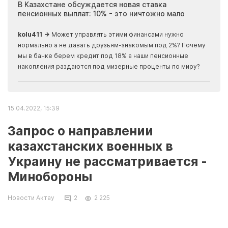
ия
В Казахстане обсуждается новая ставка
Иноп
пенсионных выплат: 10% - это ничтожно мало
журн
скры
kolu411 →
Может управлять этими финансами нужно
Apma
нормально а не давать друзьям-знакомым под 2%? Почему
прогн
мы в банке берем кредит под 18% а наши пенсионные
накопления раздаются под мизерные проценты по миру?
15.04.2022, 15:39
Запрос о направлении
казахстанских военных в
Украину не рассматривается -
Минобороны
Новости Актау
2
2 225
В Министерстве обороны Казахстана заявили,