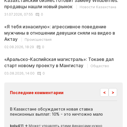
Казахстанский бизнес готовит замену Wildberries:
продавцы нашли новый рынок
Новости Казахстана
31.07.2026, 07:55
0
«Я тебя изнасилую»: агрессивное поведение
мужчины в отношении девушки сняли на видео в
Актау
Происшествия
02.08.2026, 18:29
0
«Аральско-Каспийская магистраль»: Токаев дал
старт новому проекту в Мангистау
Общество
03.08.2026, 14:00
0
<
>
Последние комментарии
ия
В Казахстане обсуждается новая ставка
Иноп
пенсионных выплат: 10% - это ничтожно мало
журн
скры
kolu411 →
Может управлять этими финансами нужно