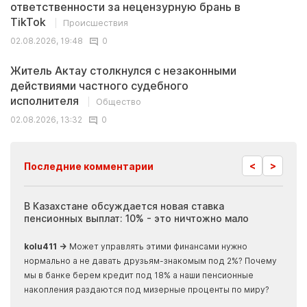
ответственности за нецензурную брань в
TikTok
Происшествия
02.08.2026, 19:48
0
Житель Актау столкнулся с незаконными
действиями частного судебного
исполнителя
Общество
02.08.2026, 13:32
0
<
>
Последние комментарии
ия
В Казахстане обсуждается новая ставка
Иноп
пенсионных выплат: 10% - это ничтожно мало
журн
скры
kolu411 →
Может управлять этими финансами нужно
Apma
нормально а не давать друзьям-знакомым под 2%? Почему
прогн
мы в банке берем кредит под 18% а наши пенсионные
накопления раздаются под мизерные проценты по миру?