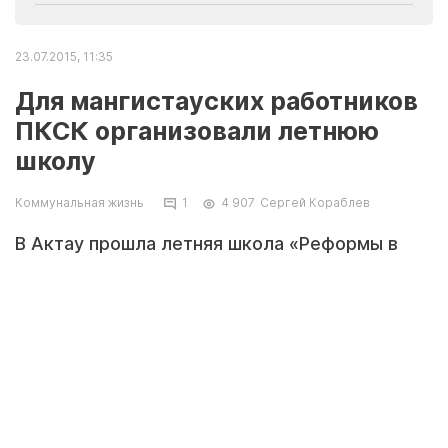
23.07.2015, 11:35
Для мангистауских работников
ПКСК организовали летнюю
школу
Коммунальная жизнь
1
4 907
Сергей Кораблев
В Актау прошла летняя школа «Реформы в
жилищном секторе - повышение потенциала
объединений домовладельцев для
энергоэффективной эксплуатации и
модернизации многоквартирных жилых
домов (МЖД)».