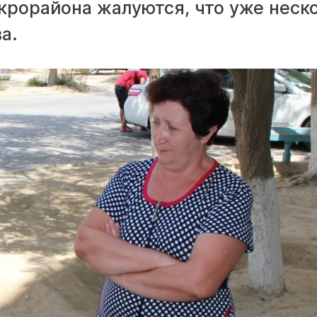
крорайона жалуются, что уже неск
а.