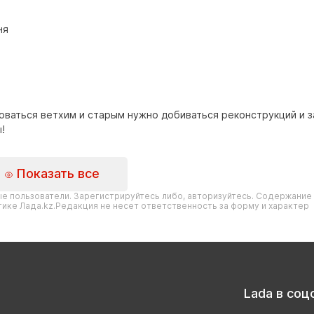
ня
льзоваться ветхим и старым нужно добиваться реконструкций и 
!
Показать все
е пользователи. Зарегистрируйтесь либо, авторизуйтесь. Содержание
ике Лада.kz.Редакция не несет ответственность за форму и характер
н: Максимальная