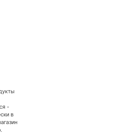
одукты
ся -
ски в
магазин
.