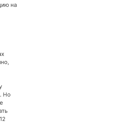
цию на
ах
но,
у
. Но
е
ать
12