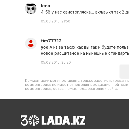
lena
4-58 у нас свистопляска... вкл/выкл так 2 д
05.08.2015, 21:50
tim77712
yoo
,А из за таких как вы так и будите по
новое расщитаное на нынешные стандарты
05.08.2015, 20:20
Комментарии могут оставлять только зарегистрированны
комментариев не имеет отношения к редакционной полит
комментариев, оставляемых пользователями сайта.
04.08.2015, 16:28
Василий Галки