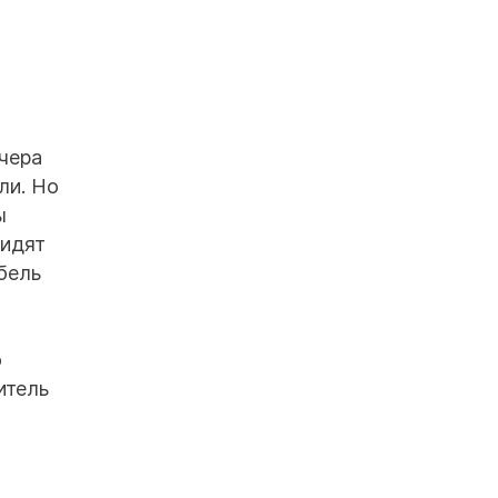
чера
ли. Но
ы
сидят
бель
о
о
итель