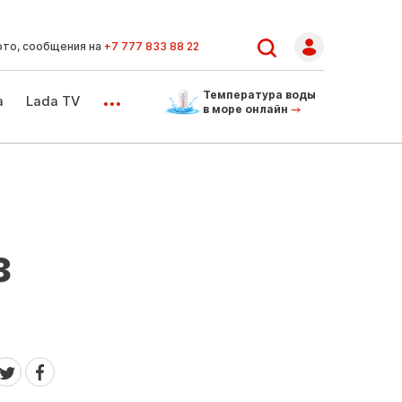
ото, сообщения на
+7 777 833 88 22
...
Температура воды
а
Lada TV
в море онлайн
з