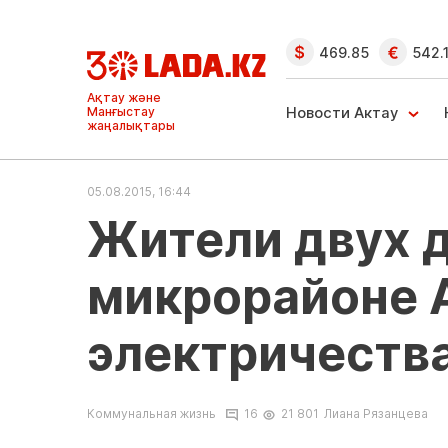
469.85
542.
Новости Актау
Новости Актау
и Мангыстау
05.08.2015, 16:44
Жители двух д
микрорайоне А
электричеств
Коммунальная жизнь
16
21 801
Лиана Рязанцева