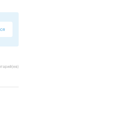
ся
тарий(ев)