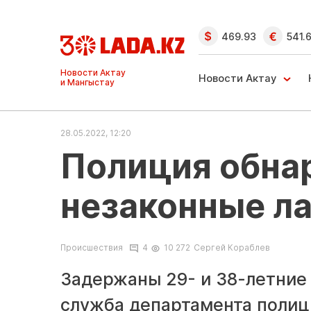
469.93
541.
Ақтау және
Манғыстау
Новости Актау
жаңалықтары
28.05.2022, 12:20
Полиция обна
незаконные ла
Происшествия
4
10 272
Сергей Кораблев
Задержаны 29- и 38-летние
служба департамента полиц