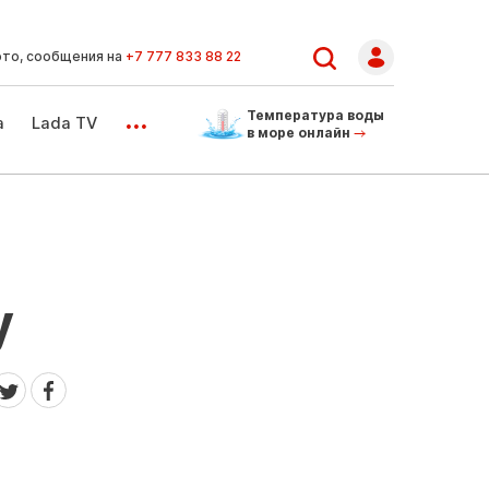
ото, сообщения на
+7 777 833 88 22
...
Температура воды
а
Lada TV
в море онлайн
у