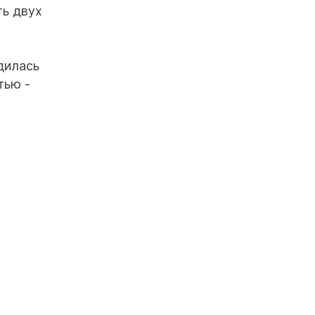
ть двух
дилась
тью -