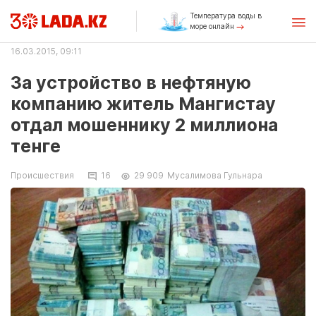
Температура воды в
море онлайн
16.03.2015, 09:11
За устройство в нефтяную
компанию житель Мангистау
отдал мошеннику 2 миллиона
тенге
Происшествия
16
29 909
Мусалимова Гульнара