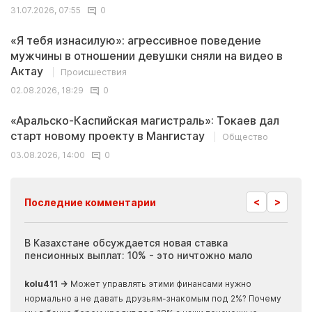
31.07.2026, 07:55
0
«Я тебя изнасилую»: агрессивное поведение
мужчины в отношении девушки сняли на видео в
Актау
Происшествия
02.08.2026, 18:29
0
«Аральско-Каспийская магистраль»: Токаев дал
старт новому проекту в Мангистау
Общество
03.08.2026, 14:00
0
<
>
Последние комментарии
ия
В Казахстане обсуждается новая ставка
Иноп
пенсионных выплат: 10% - это ничтожно мало
журн
скры
kolu411 →
Может управлять этими финансами нужно
Apma
нормально а не давать друзьям-знакомым под 2%? Почему
прогн