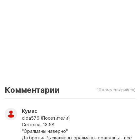
Комментарии
10 комментарий(ев)
Кумис
dida576 (Посетители)
Сегодня, 13:58
"Оралманы наверно"
Да братья Рыскалиевы оралманы, оралманы - все