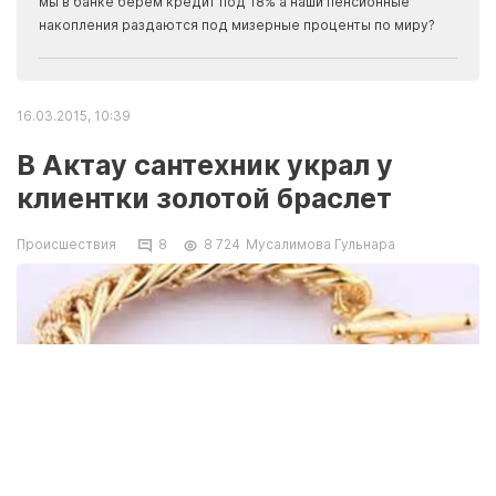
мы в банке берем кредит под 18% а наши пенсионные
накопления раздаются под мизерные проценты по миру?
16.03.2015, 10:39
В Актау сантехник украл у
клиентки золотой браслет
Происшествия
8
8 724
Мусалимова Гульнара