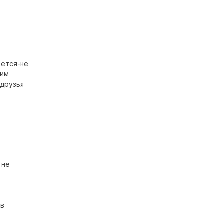
чется-не
оим
 друзья
 не
 в