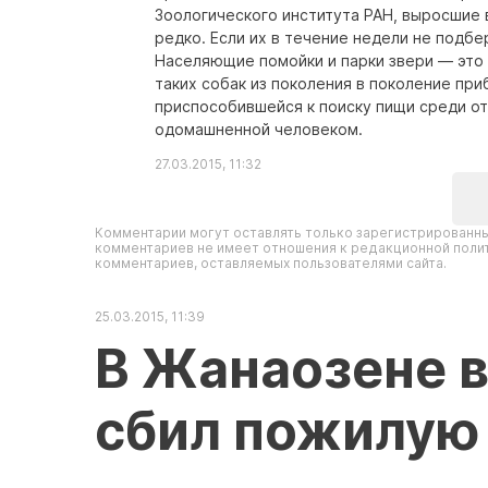
Зоологического института РАН, выросшие 
редко. Если их в течение недели не подб
Населяющие помойки и парки звери — это 
таких собак из поколения в поколение при
приспособившейся к поиску пищи среди о
одомашненной человеком.
27.03.2015, 11:32
Комментарии могут оставлять только зарегистрированны
комментариев не имеет отношения к редакционной полит
комментариев, оставляемых пользователями сайта.
25.03.2015, 11:39
В Жанаозене 
сбил пожилую