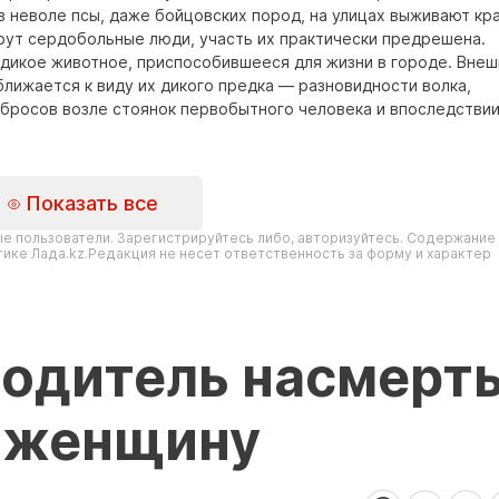
в неволе псы, даже бойцовских пород, на улицах выживают кр
ерут сердобольные люди, участь их практически предрешена.
дикое животное, приспособившееся для жизни в городе. Внеш
ближается к виду их дикого предка — разновидности волка,
тбросов возле стоянок первобытного человека и впоследстви
Показать все
е пользователи. Зарегистрируйтесь либо, авторизуйтесь. Содержание
ике Лада.kz.Редакция не несет ответственность за форму и характер
водитель насмерт
 женщину