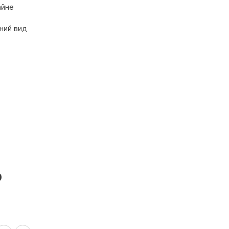
айне
ний вид
и
ь