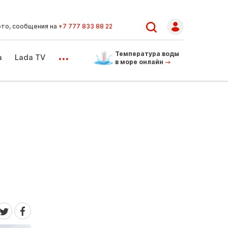
ото, сообщения на
+7 777 833 88 22
...
Температура воды
а
Lada TV
в море онлайн