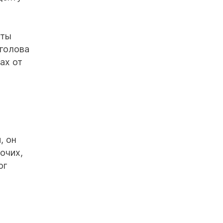
нты
 голова
ах от
, он
очих,
ог