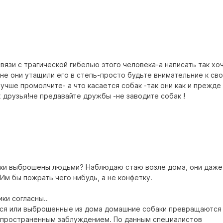
вязи с трагической гибелью этого человека-а написать так хо
не они утащили его в степь-просто будьте внимательние к св
лучше промолчите- а что касается собак -так они как и прежде
х друзья!не предавайте дружбы -не заводите собак !
баки выброшены людьми? Наблюдаю стаю возле дома, они даже
Им бы пожрать чего нибудь, а не конфетку.
ки согласны..
еся или выброшенные из дома домашние собаки превращаются
аспространенным заблуждением. По данным специалистов