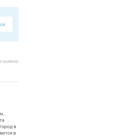
ся
тарий(ев)
х.
та
город в
аются в