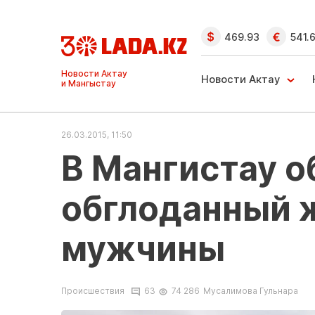
469.93
541.
Новости Актау
Новости Актау
и Мангыстау
26.03.2015, 11:50
В Мангистау 
обглоданный 
мужчины
Происшествия
63
74 286
Мусалимова Гульнара