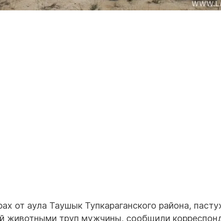
рах от аула Таушык Тупкараганского района, пасту
ый животными труп мужчины, сообщили корреспон