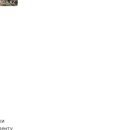
хи
денту