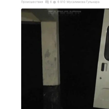
Происшествия
6
6 910
Мусалимова Гульнара