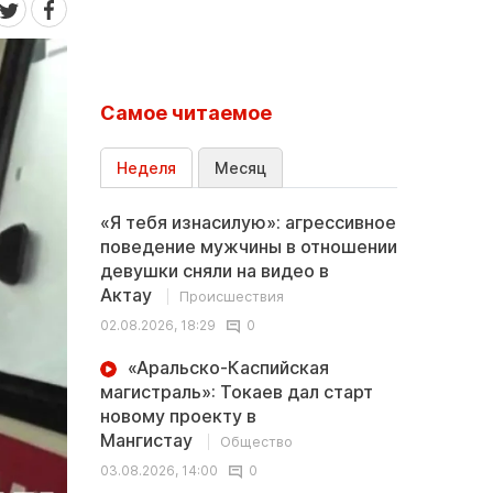
Самое читаемое
Неделя
Месяц
«Я тебя изнасилую»: агрессивное
поведение мужчины в отношении
девушки сняли на видео в
Актау
Происшествия
02.08.2026, 18:29
0
«Аральско-Каспийская
магистраль»: Токаев дал старт
новому проекту в
Мангистау
Общество
03.08.2026, 14:00
0