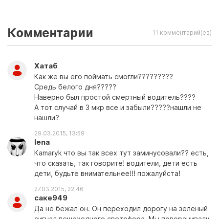
Комментарии
11 комментарий(ев)
Хатаб
Как же вы его поймать смогли?????????
Средь белого дня?????
Наверно был простой смертный водитель????
А тот случай в 3 мкр все и забыли?????нашли не
нашли?
29.03.2015, 13:59
lena
Кamaryk что вы так всех тут заминусовали?? есть,
что сказать, так говорите! водители, дети есть
дети, будьте внимательнее!!! пожалуйста!
27.03.2015, 22:46
саке949
Да не бежал он. Он переходил дорогу на зеленый
сигнал пешеходного светофора. Мы поворачивали