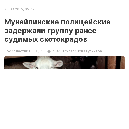
26.03.2015, 09:47
Мунайлинские полицейские
задержали группу ранее
судимых скотокрадов
Происшествия
1
4 871
Мусалимова Гульнара
Фото news.29ru.net