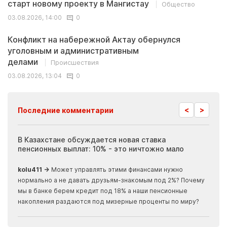
старт новому проекту в Мангистау
Общество
03.08.2026, 14:00
0
Конфликт на набережной Актау обернулся
уголовным и административным
делами
Происшествия
03.08.2026, 13:04
0
<
>
Последние комментарии
ия
В Казахстане обсуждается новая ставка
Иноп
пенсионных выплат: 10% - это ничтожно мало
журн
скры
kolu411 →
Может управлять этими финансами нужно
Apma
нормально а не давать друзьям-знакомым под 2%? Почему
прогн
мы в банке берем кредит под 18% а наши пенсионные
накопления раздаются под мизерные проценты по миру?