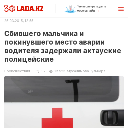
Температура воды в
море онлайн
26.03.2015, 13:55
Сбившего мальчика и
покинувшего место аварии
водителя задержали актауские
полицейские
Происшествия
13
13 523
Мусалимова Гульнара