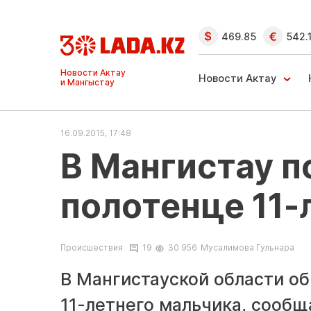
469.85
542.
Ақтау және
Манғыстау
Новости Актау
жаңалықтары
16.09.2015, 17:48
В Мангистау п
полотенце 11-
Происшествия
19
30 956
Мусалимова Гульнара
В Мангистауской области о
11-летнего мальчика, сообщ