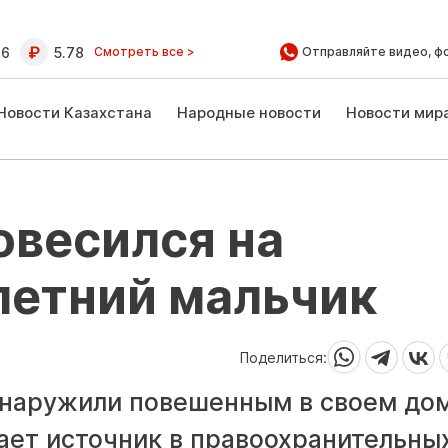
16
5.78
Смотреть все >
Отправляйте видео, ф
Новости Казахстана
Народные новости
Новости мир
овесился на
летний мальчик
Поделиться:
бнаружили повешенным в своем до
ает источник в правоохранительны