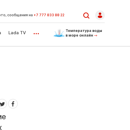
ото, сообщения на
+7 777 833 88 22
...
Температура воды
а
Lada TV
в море онлайн
ме
х