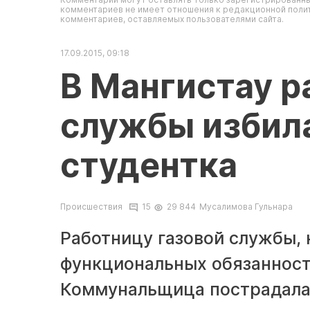
комментариев не имеет отношения к редакционной полит
комментариев, оставляемых пользователями сайта.
17.09.2015, 09:18
В Мангистау р
службы избила
студентка
Происшествия
15
29 844
Мусалимова Гульнара
Работницу газовой службы,
функциональных обязанносте
Коммунальщица пострадала 