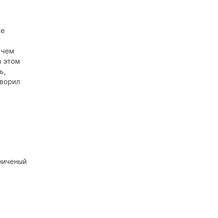
ке
 чем
в этом
ь,
творил
ниченый