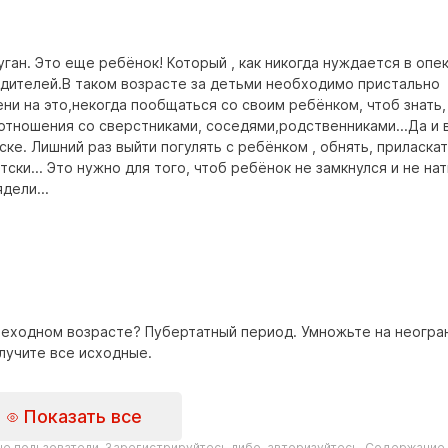
ган. Это еще ребёнок! Который , как никогда нуждается в опе
родителей.В таком возрасте за детьми необходимо пристально
ни на это,некогда пообщаться со своим ребёнком, чтоб знать,
 отношения со сверстниками, соседями,родственниками...Да и 
ке. Лишний раз выйти погулять с ребёнком , обнять, приласкат
ски... Это нужно для того, чтоб ребёнок не замкнулся и не на
дели...
реходном возрасте? Пубертатный период. Умножьте на неогра
лучите все исходные.
Показать все
е пользователи. Зарегистрируйтесь либо, авторизуйтесь. Содержание