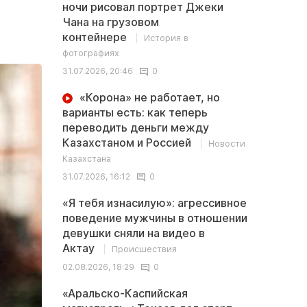
ночи рисовал портрет Джеки
Чана на грузовом
контейнере
История в
фотографиях
31.07.2026, 20:46
0
«Корона» не работает, но
варианты есть: как теперь
переводить деньги между
Казахстаном и Россией
Новости
Казахстана
31.07.2026, 16:12
0
«Я тебя изнасилую»: агрессивное
поведение мужчины в отношении
девушки сняли на видео в
Актау
Происшествия
02.08.2026, 18:29
0
«Аральско-Каспийская