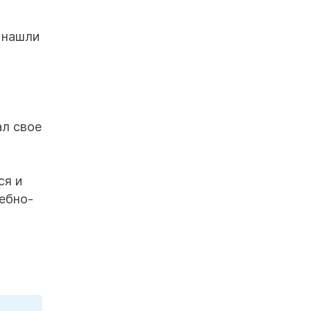
 нашли
ал свое
ся и
ебно-