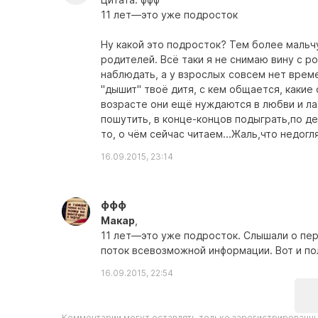
11 лет—это уже подросток
Ну какой это подросток? Тем более мальчу
родителей. Всё таки я не снимаю вину с 
наблюдать, а у взрослых совсем нет време
"дышит" твоё дитя, с кем общается, какие
возрасте они ещё нуждаются в любви и лас
пошутить, в конце-концов подыграть,по дет
то, о чём сейчас читаем...Жаль,что недогля
16.09.2015, 23:14
ффф
Макар
,
11 лет—это уже подросток. Слышали о пе
поток всевозможной информации. Вот и по
16.09.2015, 22:54
Комментарии могут оставлять только зарегистрированны