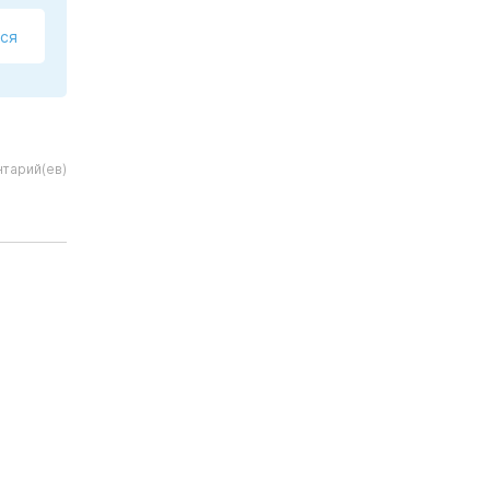
ся
тарий(ев)