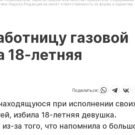
ике Лада.kz.Редакция не несет ответственность за форму и характер
аботницу газовой
 18-летняя
Поделиться:
 находящуюся при исполнении свои
й, избила 18-летняя девушка.
из-за того, что напомнила о больш