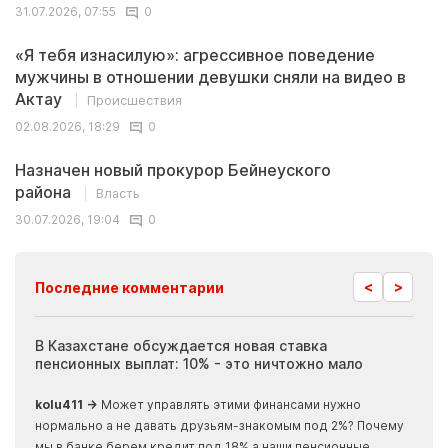
31.07.2026, 07:55
0
«Я тебя изнасилую»: агрессивное поведение
мужчины в отношении девушки сняли на видео в
Актау
Происшествия
02.08.2026, 18:29
0
Назначен новый прокурор Бейнеуского
района
Власть
30.07.2026, 19:04
0
<
>
Последние комментарии
ия
В Казахстане обсуждается новая ставка
Иноп
пенсионных выплат: 10% - это ничтожно мало
журн
скры
kolu411 →
Может управлять этими финансами нужно
Apma
нормально а не давать друзьям-знакомым под 2%? Почему
прогн
мы в банке берем кредит под 18% а наши пенсионные