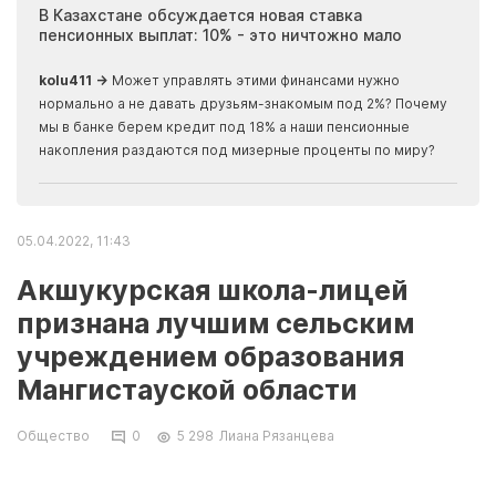
ия
В Казахстане обсуждается новая ставка
Иноп
пенсионных выплат: 10% - это ничтожно мало
журн
скры
kolu411 →
Может управлять этими финансами нужно
Apma
нормально а не давать друзьям-знакомым под 2%? Почему
прогн
мы в банке берем кредит под 18% а наши пенсионные
накопления раздаются под мизерные проценты по миру?
05.04.2022, 11:43
Акшукурская школа-лицей
признана лучшим сельским
учреждением образования
Мангистауской области
Общество
0
5 298
Лиана Рязанцева
Школу-лицей в Акшукуре во второй раз