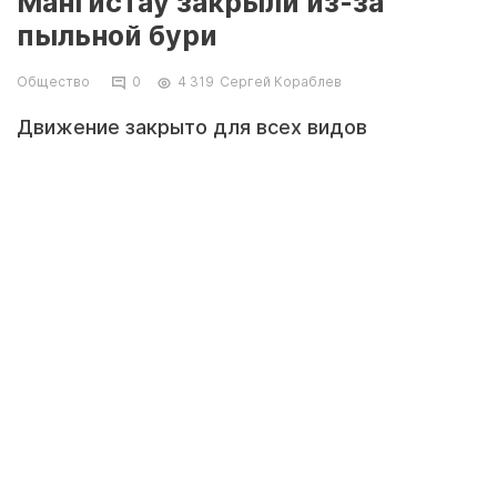
Мангистау закрыли из-за
пыльной бури
Общество
0
4 319
Сергей Кораблев
Движение закрыто для всех видов
автотранспортных средств, сообщил
заместитель начальника ДЧС Мангистауской
области, подполковник Бекболат
Абдикадыров.