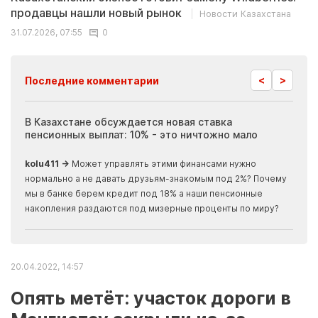
продавцы нашли новый рынок
Новости Казахстана
31.07.2026, 07:55
0
<
>
Последние комментарии
ия
В Казахстане обсуждается новая ставка
Иноп
пенсионных выплат: 10% - это ничтожно мало
журн
скры
kolu411 →
Может управлять этими финансами нужно
Apma
нормально а не давать друзьям-знакомым под 2%? Почему
прогн
мы в банке берем кредит под 18% а наши пенсионные
накопления раздаются под мизерные проценты по миру?
20.04.2022, 14:57
Опять метёт: участок дороги в