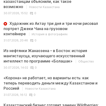
казахстанцам объяснили, как такое
возможно
Новости Казахстана
30.07.2026, 15:52
0
Художник из Актау три дня и три ночи рисовал
портрет Джеки Чана на грузовом
контейнере
История в фотографиях
31.07.2026, 20:46
0
Из нефтянки Жанаозена – в Бостон: история
мангистаусца, изучающего искусственный
интеллект по программе «Болашак»
Общество
30.07.2026, 14:02
0
«Корона» не работает, но варианты есть: как
теперь переводить деньги между Казахстаном и
Россией
Новости Казахстана
31.07.2026, 16:12
0
Казахстанский бизнес готовит замену Wildberries: