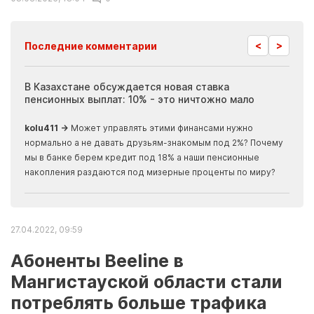
<
>
Последние комментарии
ия
В Казахстане обсуждается новая ставка
Иноп
пенсионных выплат: 10% - это ничтожно мало
журн
скры
kolu411 →
Может управлять этими финансами нужно
Apma
нормально а не давать друзьям-знакомым под 2%? Почему
прогн
мы в банке берем кредит под 18% а наши пенсионные
накопления раздаются под мизерные проценты по миру?
27.04.2022, 09:59
Абоненты Beeline в
Мангистауской области стали
потреблять больше трафика