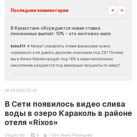
<
>
Последние комментарии
ия
В Казахстане обсуждается новая ставка
Иноп
пенсионных выплат: 10% - это ничтожно мало
журн
скры
kolu411 →
Может управлять этими финансами нужно
Apma
нормально а не давать друзьям-знакомым под 2%? Почему
прогн
мы в банке берем кредит под 18% а наши пенсионные
накопления раздаются под мизерные проценты по миру?
28.04.2022, 20:26
В Сети появилось видео слива
воды в озеро Караколь в районе
отеля «Rixos»
Общество
6
7 554
Лиана Рязанцева