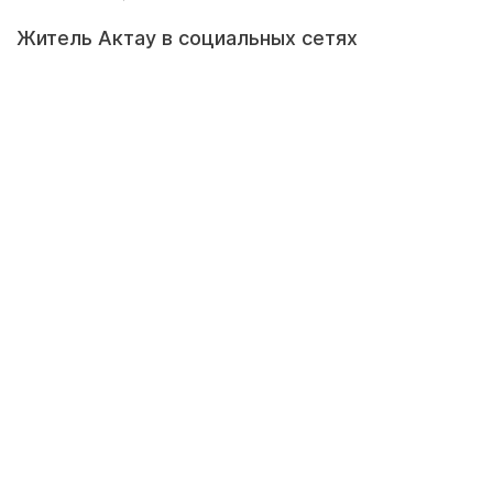
Житель Актау в социальных сетях
опубликовал видео, на кадрах которого
запечатлён слив из трубы в озеро Караколь в
районе отеля «Rixos».
Кадр видео