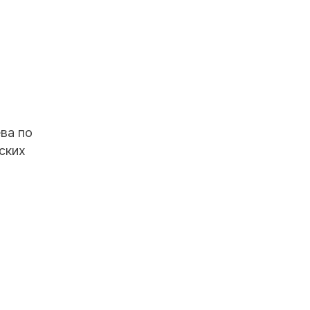
ва по
ских