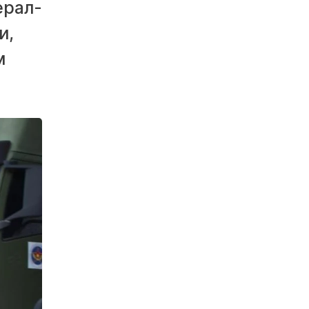
ерал-
и,
м