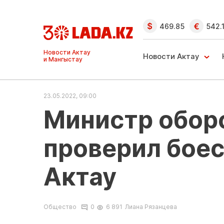
469.85
542.
Ақтау және
Манғыстау
Новости Актау
жаңалықтары
23.05.2022, 09:00
Министр обор
проверил боес
Актау
Общество
0
6 891
Лиана Рязанцева