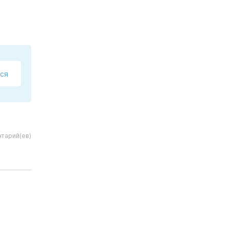
ся
тарий(ев)