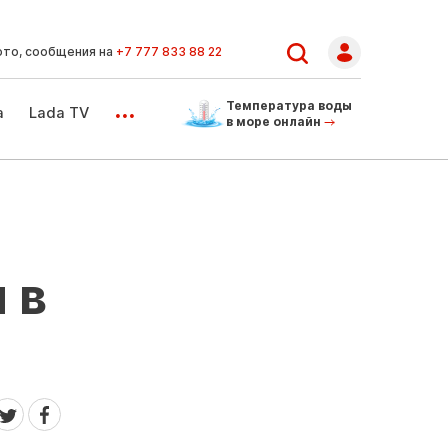
ото, сообщения на
+7 777 833 88 22
...
Температура воды
а
Lada TV
в море онлайн
 в