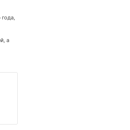
 года,
й, а