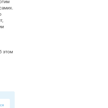
хотим
самих.
о
т,
ии
б этом
ся