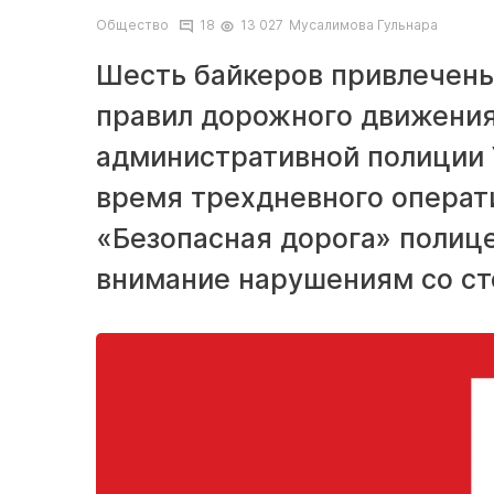
Общество
18
13 027
Мусалимова Гульнара
Шесть байкеров привлечены
правил дорожного движения
административной полиции У
время трехдневного операт
«Безопасная дорога» полиц
внимание нарушениям со ст