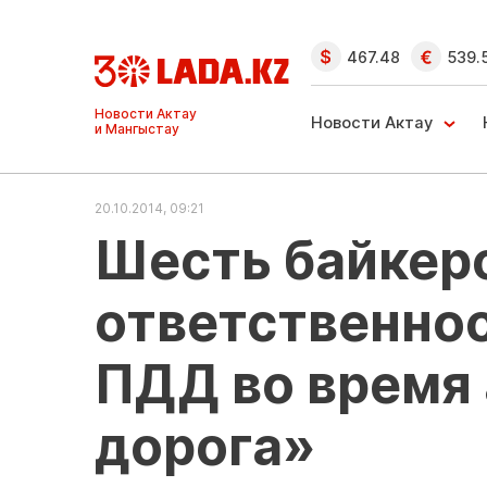
467.48
539.
Ақтау және
Манғыстау
Новости Актау
жаңалықтары
20.10.2014, 09:21
Шесть байкер
ответственнос
ПДД во время
дорога»