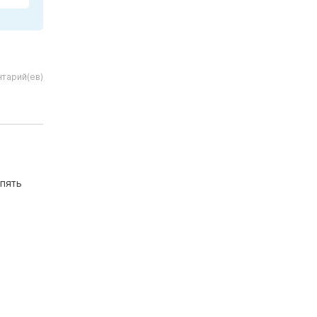
тарий(ев)
опять