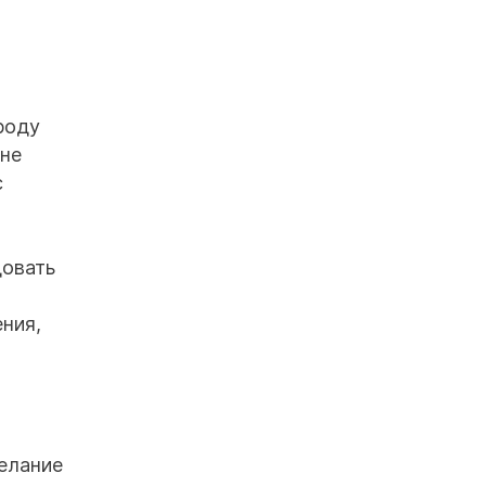
роду
 не
с
довать
ния,
желание