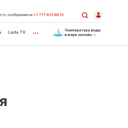
ото, сообщения на
+7 777 833 88 22
...
Температура воды
а
Lada TV
в море онлайн
я