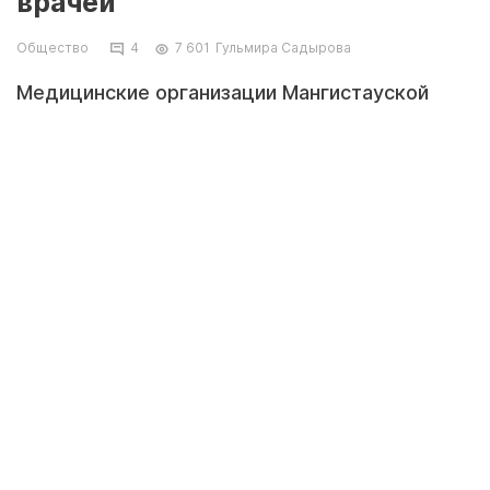
врачей
Общество
4
7 601
Гульмира Садырова
Медицинские организации Мангистауской
области нуждаются в 170
квалифицированных врачах.