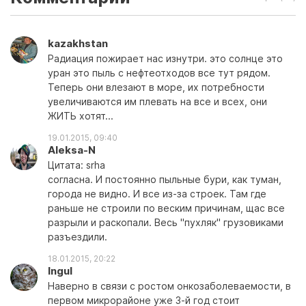
kazakhstan
Радиация пожирает нас изнутри. это солнце это
уран это пыль с нефтеотходов все тут рядом.
Теперь они влезают в море, их потребности
увеличиваются им плевать на все и всех, они
ЖИТЬ хотят...
19.01.2015, 09:40
Aleksa-N
Цитата: srha
согласна. И постоянно пыльные бури, как туман,
города не видно. И все из-за строек. Там где
раньше не строили по веским причинам, щас все
разрыли и раскопали. Весь "пухляк" грузовиками
разъездили.
18.01.2015, 20:22
Ingul
Наверно в связи с ростом онкозаболеваемости, в
первом микрорайоне уже 3-й год стоит