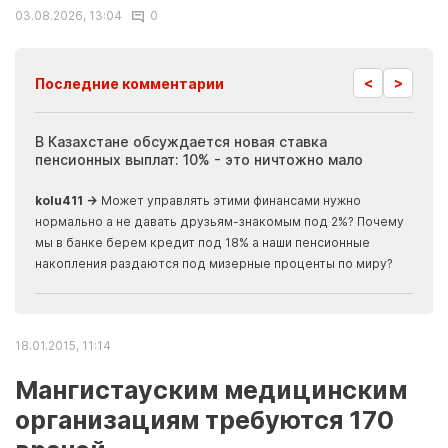
03.08.2026, 13:04
0
<
>
Последние комментарии
ия
В Казахстане обсуждается новая ставка
Иноп
пенсионных выплат: 10% - это ничтожно мало
журн
скры
kolu411 →
Может управлять этими финансами нужно
Apma
нормально а не давать друзьям-знакомым под 2%? Почему
прогн
мы в банке берем кредит под 18% а наши пенсионные
накопления раздаются под мизерные проценты по миру?
18.01.2015, 11:14
Мангистауским медицинским
организациям требуются 170