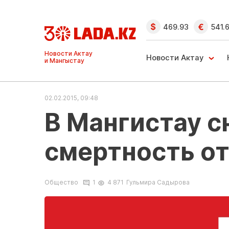
469.93
541.
Ақтау және
Манғыстау
Новости Актау
жаңалықтары
02.02.2015, 09:48
В Мангистау с
смертность от
Общество
1
4 871
Гульмира Садырова