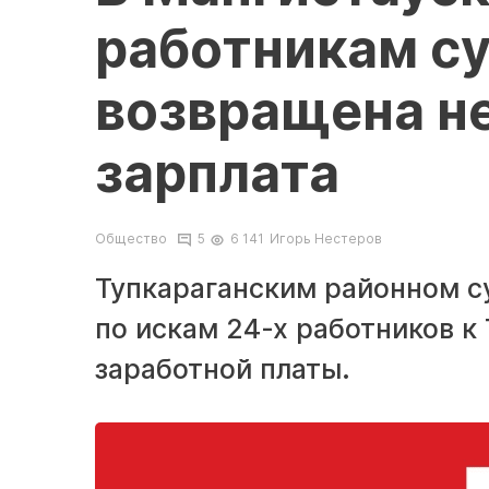
работникам с
возвращена н
зарплата
Общество
5
6 141
Игорь Нестеров
Тупкараганским районном с
по искам 24-х работников к
заработной платы.