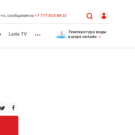
ото, сообщения на
+7 777 833 88 22
...
Температура воды
а
Lada TV
в море онлайн