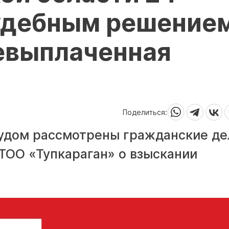
удебным решение
евыплаченная
Поделиться:
удом рассмотрены гражданские де
 ТОО «Тупкараган» о взыскании