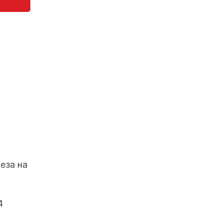
еза на
4