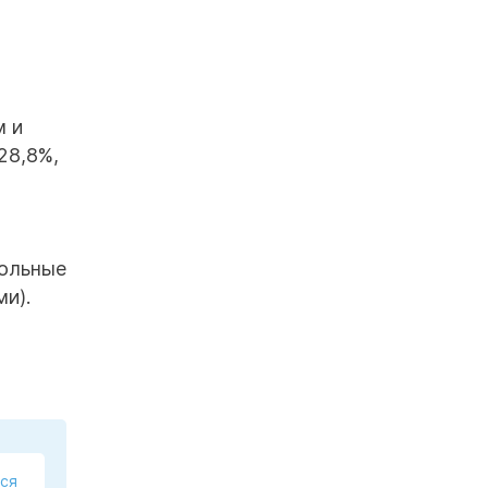
м и
28,8%,
больные
и).
ся