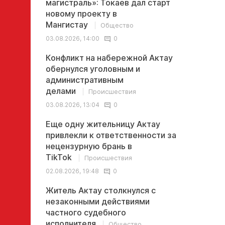
магистраль»: Токаев дал старт
новому проекту в
Мангистау
Общество
03.08.2026, 14:00
0
Конфликт на набережной Актау
обернулся уголовным и
административным
делами
Происшествия
03.08.2026, 13:04
0
Еще одну жительницу Актау
привлекли к ответственности за
нецензурную брань в
TikTok
Происшествия
02.08.2026, 19:48
0
Житель Актау столкнулся с
незаконными действиями
частного судебного
исполнителя
Общество