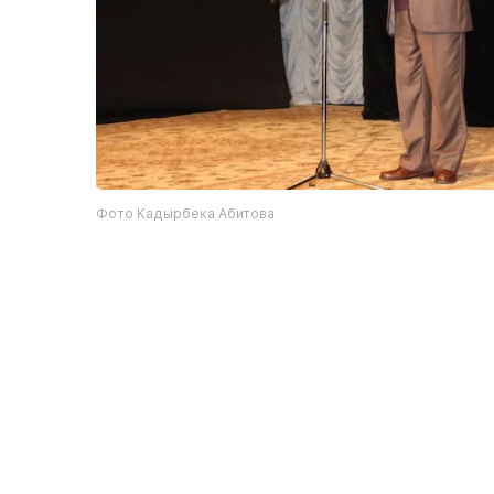
Фото Кадырбека Абитова