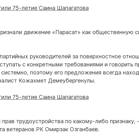
признали движение «Парасат» как общественную си
 партийных руководителей за поверхностное отнош
ступать с конкретными требованиями и говорить п
 системно, поэтому его предложения всегда нахо
рналист Кожахмет Демеубергенулы.
 прав трудоустройства по какому-либо признаку, 
та ветеранов РК Омирзак Озганбаев.