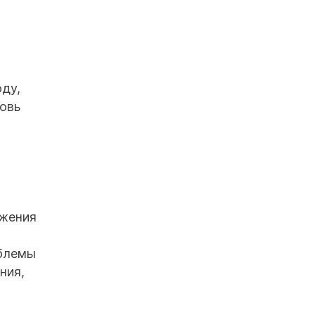
оду,
новь
ижения
облемы
ния,