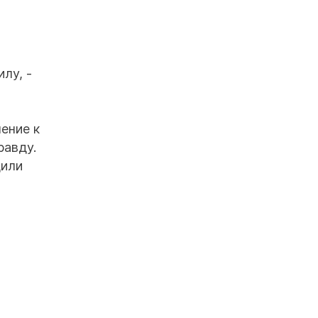
лу, -
ение к
равду.
дили
-