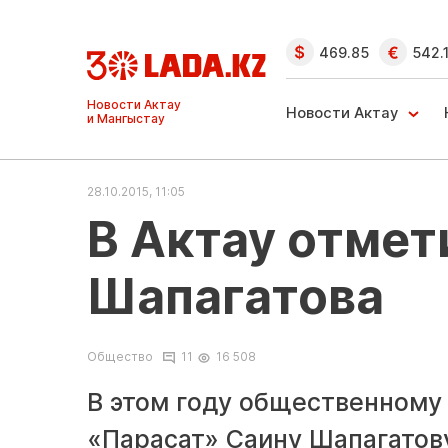
469.85
542.
Ақтау және
Манғыстау
Новости Актау
жаңалықтары
28.10.2015, 11:05
В Актау отмет
Шапагатова
Общество
11
16 508
В этом году общественному
«Парасат» Саину Шапагатову