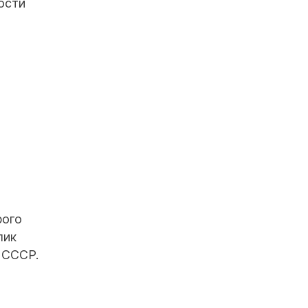
ости
рого
лик
 СССР.