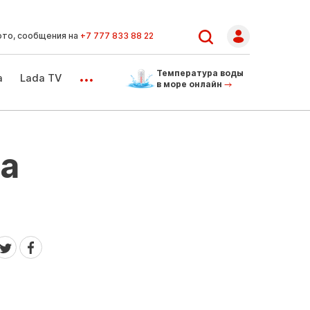
ото, сообщения на
+7 777 833 88 22
...
Температура воды
а
Lada TV
в море онлайн
на