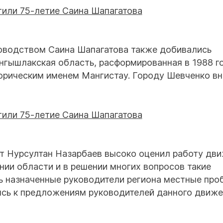
оводством Саина Шапагатова также добивались
нгышлакская область, расформированная в 1988 г
торическим именем Мангистау. Городу Шевченко в
нт Нурсултан Назарбаев высоко оценил работу дв
нии области и в решении многих вопросов такие
вь назначенные руководители региона местные пр
сь к предложениям руководителей данного движе