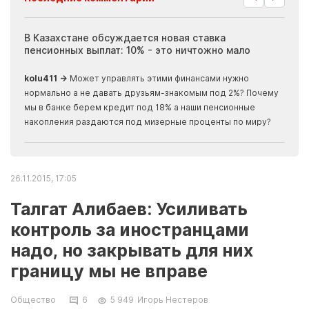
ия
В Казахстане обсуждается новая ставка
Иноп
пенсионных выплат: 10% - это ничтожно мало
журн
скры
kolu411 →
Может управлять этими финансами нужно
Apma
нормально а не давать друзьям-знакомым под 2%? Почему
прогн
мы в банке берем кредит под 18% а наши пенсионные
накопления раздаются под мизерные проценты по миру?
26.11.2015, 17:05
Талгат Алибаев: Усиливать
контроль за иностранцами
надо, но закрывать для них
границу мы не вправе
Общество
6
5 949
Игорь Нестеров