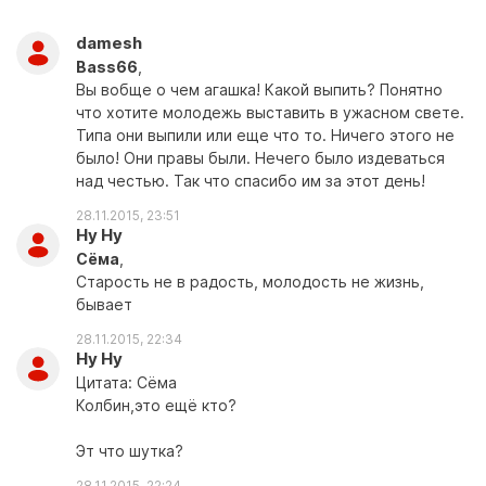
damesh
Bass66
,
Вы вобще о чем агашка! Какой выпить? Понятно
что хотите молодежь выставить в ужасном свете.
Типа они выпили или еще что то. Ничего этого не
было! Они правы были. Нечего было издеваться
над честью. Так что спасибо им за этот день!
28.11.2015, 23:51
Ну Ну
Сёма
,
Старость не в радость, молодость не жизнь,
бывает
28.11.2015, 22:34
Ну Ну
Цитата: Сёма
Колбин,это ещё кто?
Эт что шутка?
28.11.2015, 22:24