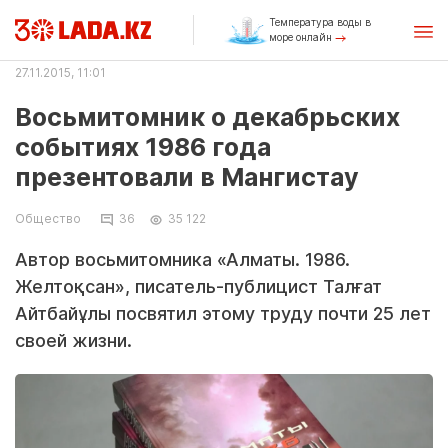
Температура воды в
море онлайн
27.11.2015, 11:01
Восьмитомник о декабрьских
событиях 1986 года
презентовали в Мангистау
Общество
36
35 122
Автор восьмитомника «Алматы. 1986.
Желтоқсан», писатель-публицист Талғат
Айтбайұлы посвятил этому труду почти 25 лет
своей жизни.