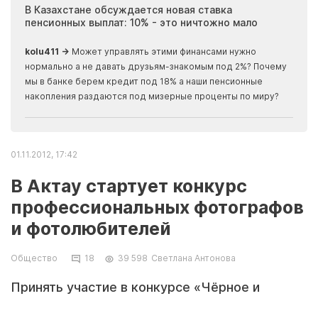
ия
В Казахстане обсуждается новая ставка
Иноп
пенсионных выплат: 10% - это ничтожно мало
журн
скры
kolu411 →
Может управлять этими финансами нужно
Apma
нормально а не давать друзьям-знакомым под 2%? Почему
прогн
мы в банке берем кредит под 18% а наши пенсионные
накопления раздаются под мизерные проценты по миру?
01.11.2012, 17:42
В Актау стартует конкурс
профессиональных фотографов
и фотолюбителей
Общество
18
39 598
Светлана Антонова
Принять участие в конкурсе «Чёрное и
Белое», организованном Молодёжным