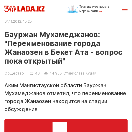
Температура воды в
море онлайн
01.11.2012, 15:25
Бауржан Мухамеджанов:
"Переименование города
Жанаозен в Бекет Ата - вопрос
пока открытый"
Общество
46
44 953
Станислава Куцай
Аким Мангистауской области Бауржан
Мухамеджанов отметил, что переименование
города Жанаозен находится на стадии
обсуждения