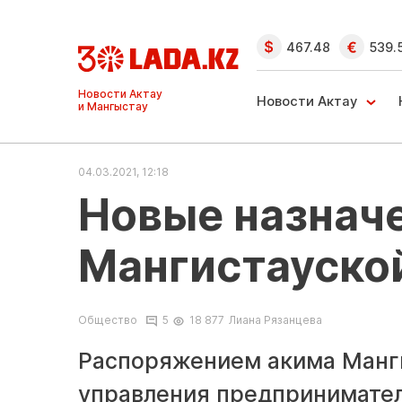
467.48
539.
Ақтау және
Манғыстау
Новости Актау
жаңалықтары
04.03.2021, 12:18
Новые назначе
Мангистауско
Общество
5
18 877
Лиана Рязанцева
Распоряжением акима Манги
управления предпринимател