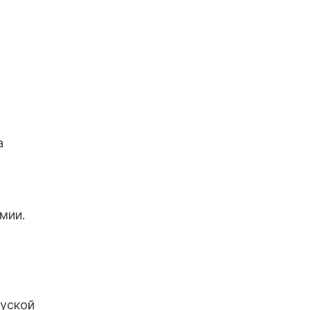
а
мии.
ауской