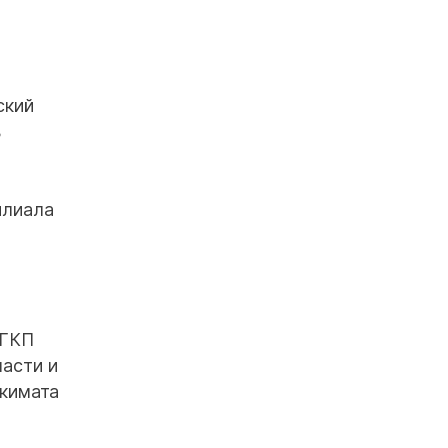
ский
ь
илиала
 ГКП
асти и
акимата