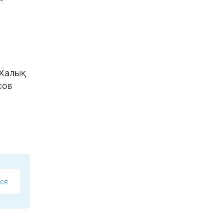
«Халық
сов
ся