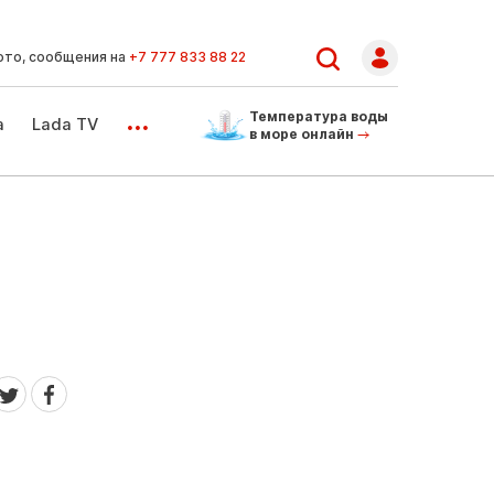
ото, сообщения на
+7 777 833 88 22
...
Температура воды
а
Lada TV
в море онлайн