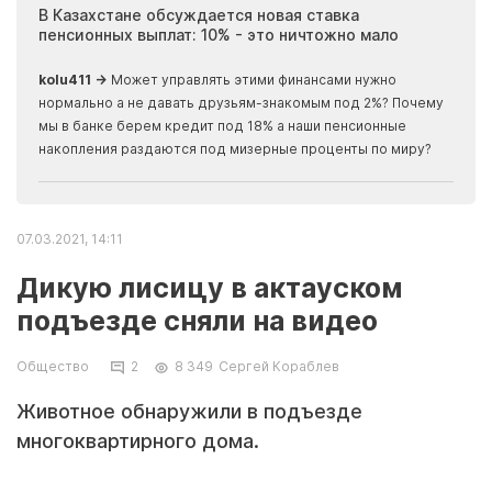
ия
В Казахстане обсуждается новая ставка
Иноп
пенсионных выплат: 10% - это ничтожно мало
журн
скры
kolu411 →
Может управлять этими финансами нужно
Apma
нормально а не давать друзьям-знакомым под 2%? Почему
прогн
мы в банке берем кредит под 18% а наши пенсионные
накопления раздаются под мизерные проценты по миру?
07.03.2021, 14:11
Дикую лисицу в актауском
подъезде сняли на видео
Общество
2
8 349
Сергей Кораблев
Животное обнаружили в подъезде
многоквартирного дома.