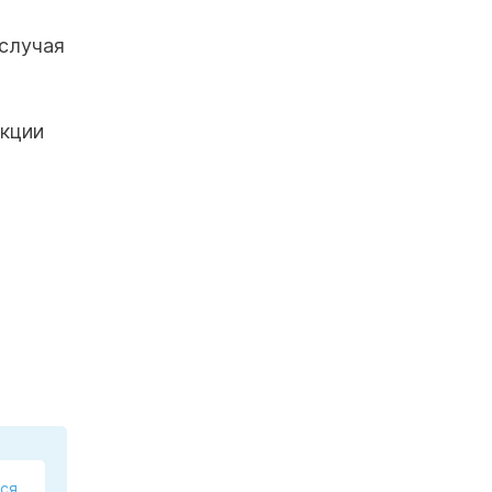
 случая
екции
ся