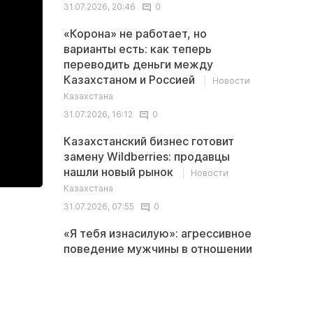
31.07.2026, 20:46
0
«Корона» не работает, но
варианты есть: как теперь
переводить деньги между
Казахстаном и Россией
Новости
Казахстана
31.07.2026, 16:12
0
Казахстанский бизнес готовит
замену Wildberries: продавцы
нашли новый рынок
Новости
Казахстана
31.07.2026, 07:55
0
«Я тебя изнасилую»: агрессивное
поведение мужчины в отношении
девушки сняли на видео в
Актау
Происшествия
02.08.2026, 18:29
0