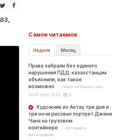
аз,
Самое читаемое
Неделя
Месяц
Права забрали без единого
нарушения ПДД: казахстанцам
объяснили, как такое
возможно
Новости Казахстана
30.07.2026, 15:52
0
Художник из Актау три дня и
три ночи рисовал портрет Джеки
Чана на грузовом
контейнере
История в
фотографиях