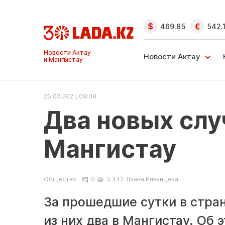
469.85
542.
Ақтау және
Манғыстау
Новости Актау
жаңалықтары
23.03.2021, 09:08
Два новых слу
Мангистау
Общество
0
3 442
Лиана Рязанцева
За прошедшие сутки в стран
из них два в Мангистау. Об 