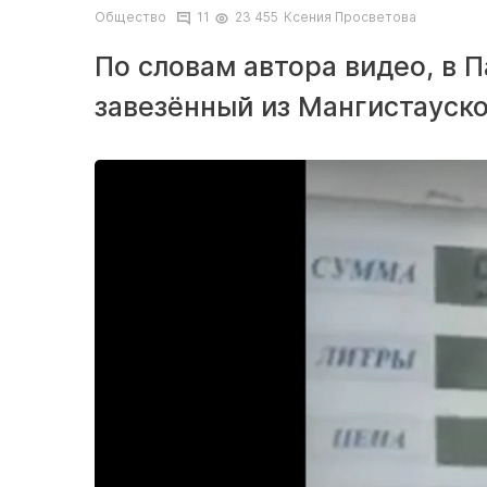
Общество
11
23 455
Ксения Просветова
По словам автора видео, в П
завезённый из Мангистауско