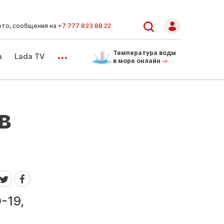
ото, сообщения на
+7 777 833 88 22
...
Температура воды
а
Lada TV
в море онлайн
в
-19,