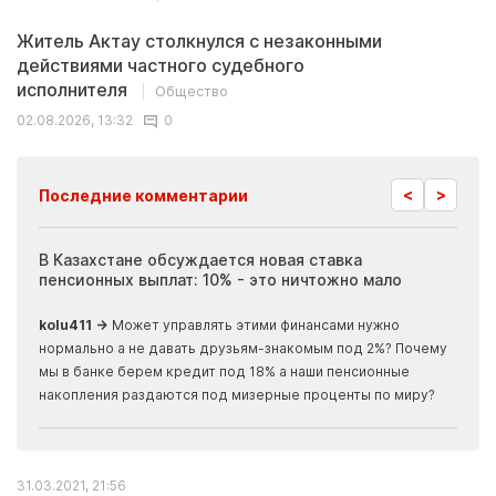
Житель Актау столкнулся с незаконными
действиями частного судебного
исполнителя
Общество
02.08.2026, 13:32
0
<
>
Последние комментарии
ия
В Казахстане обсуждается новая ставка
Иноп
пенсионных выплат: 10% - это ничтожно мало
журн
скры
kolu411 →
Может управлять этими финансами нужно
Apma
нормально а не давать друзьям-знакомым под 2%? Почему
прогн
мы в банке берем кредит под 18% а наши пенсионные
накопления раздаются под мизерные проценты по миру?
31.03.2021, 21:56