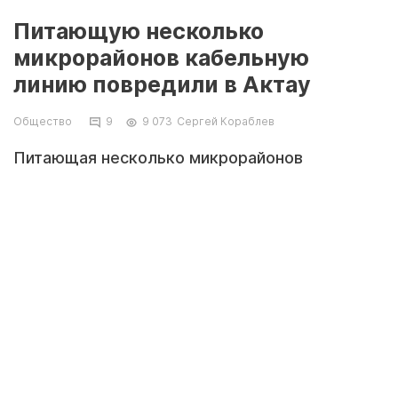
Питающую несколько
микрорайонов кабельную
линию повредили в Актау
Общество
9
9 073
Сергей Кораблев
Питающая несколько микрорайонов
кабельная линия была повреждена в
результате проведения земляных работ,
сообщили в ГКП «АУЭС».