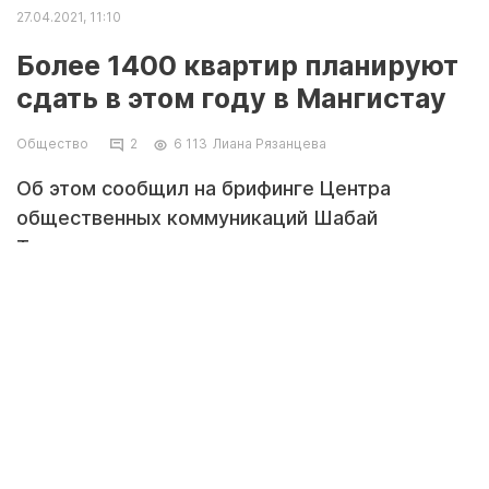
27.04.2021, 11:10
Более 1400 квартир планируют
сдать в этом году в Мангистау
Общество
2
6 113
Лиана Рязанцева
Об этом сообщил на брифинге Центра
общественных коммуникаций Шабай
Тажигараев, руководитель управления
строительства, архитектуры и
градостроительства Мангистауской области.