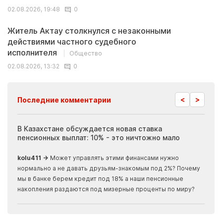
02.08.2026, 19:48
0
Житель Актау столкнулся с незаконными
действиями частного судебного
исполнителя
Общество
02.08.2026, 13:32
0
<
>
Последние комментарии
ия
В Казахстане обсуждается новая ставка
Иноп
пенсионных выплат: 10% - это ничтожно мало
журн
скры
kolu411 →
Может управлять этими финансами нужно
Apma
нормально а не давать друзьям-знакомым под 2%? Почему
прогн
мы в банке берем кредит под 18% а наши пенсионные
накопления раздаются под мизерные проценты по миру?