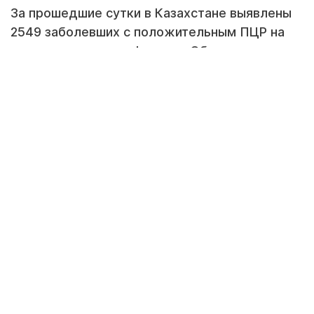
За прошедшие сутки в Казахстане выявлены
2549 заболевших с положительным ПЦР на
коронавирусную инфекцию. Об этом
сообщает coronavirus2020.kz.
Фото из открытых источников