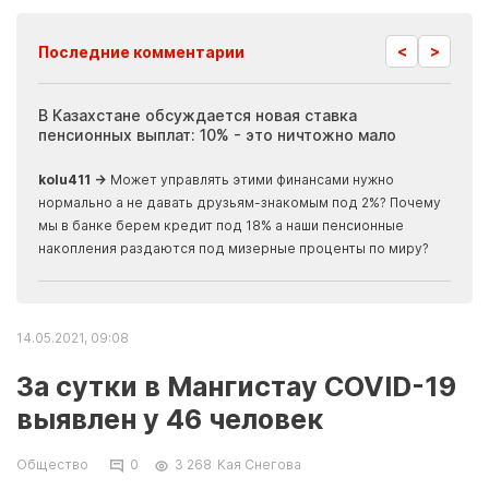
<
>
Последние комментарии
ия
В Казахстане обсуждается новая ставка
Иноп
пенсионных выплат: 10% - это ничтожно мало
журн
скры
kolu411 →
Может управлять этими финансами нужно
Apma
нормально а не давать друзьям-знакомым под 2%? Почему
прогн
мы в банке берем кредит под 18% а наши пенсионные
накопления раздаются под мизерные проценты по миру?
14.05.2021, 09:08
За сутки в Мангистау COVID-19
выявлен у 46 человек
Общество
0
3 268
Кая Снегова