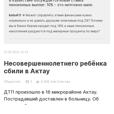
ия
В Казахстане обсуждается новая ставка
Иноп
пенсионных выплат: 10% - это ничтожно мало
журн
скры
kolu411 →
Может управлять этими финансами нужно
Apma
нормально а не давать друзьям-знакомым под 2%? Почему
прогн
мы в банке берем кредит под 18% а наши пенсионные
накопления раздаются под мизерные проценты по миру?
21.05.2021, 21:13
Несовершеннолетнего ребёнка
сбили в Актау
Общество
3
9 286
Кая Снегова
ДТП произошло в 16 микрорайоне Актау.
Пострадавший доставлен в больницу. Об
этом сообщили в департаменте полиции
Мангистауской области.