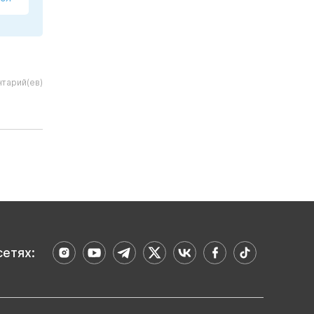
тарий(ев)
сетях: