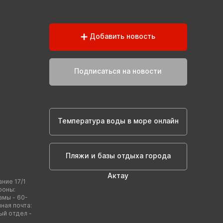
Добавить новость
Подписаться на новости
Температура воды в море онлайн
Пляжи и базы отдыха города
Актау
ание 17/1
фоны:
амы - 60-
нная почта:
ый отдел -