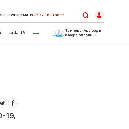
ото, сообщения на
+7 777 833 88 22
...
Температура воды
а
Lada TV
в море онлайн
-19,