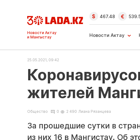
467.48
539.
Новости Актау
Новости Актау
и Мангыстау
25.05.2021, 09:42
Коронавирусом
жителей Манг
Общество
0
2 490
Лиана Рязанцева
За прошедшие сутки в стра
из них 16 в Мангистау. Об э