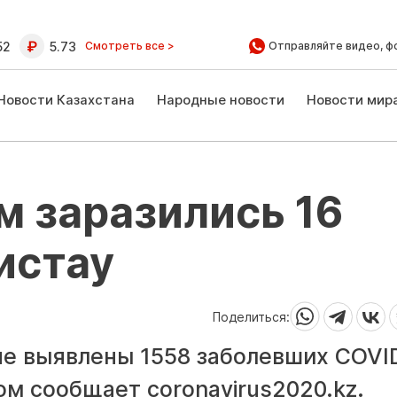
52
5.73
Смотреть все >
Отправляйте видео, ф
Новости Казахстана
Народные новости
Новости мир
 заразились 16
истау
Поделиться:
не выявлены 1558 заболевших COVID
том сообщает coronavirus2020.kz.