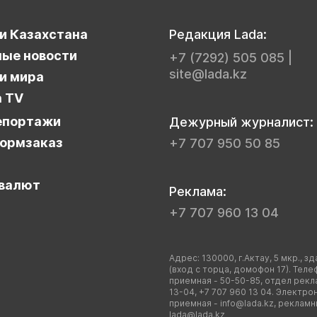
и Казахстана
Редакция Lada:
ые новости
+7 (7292) 505 085
|
site@lada.kz
и мира
a TV
епортажи
Дежурный журналист:
ормзаказ
+7 707 950 50 85
валют
Реклама:
+7 707 960 13 04
Адрес: 130000, г.Актау, 5 мкр., зд
(вход с торца, домофон 17). Теле
приемная - 50-50-85, отдел рекл
13-04, +7 707 960 13 04. Электро
приемная -
info@lada.kz
, рекламн
lada@lada.kz