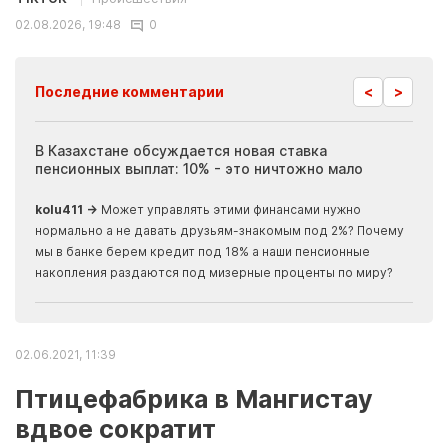
02.08.2026, 19:48
0
<
>
Последние комментарии
ия
В Казахстане обсуждается новая ставка
Иноп
пенсионных выплат: 10% - это ничтожно мало
журн
скры
kolu411 →
Может управлять этими финансами нужно
Apma
нормально а не давать друзьям-знакомым под 2%? Почему
прогн
мы в банке берем кредит под 18% а наши пенсионные
накопления раздаются под мизерные проценты по миру?
02.06.2021, 11:39
Птицефабрика в Мангистау
вдвое сократит