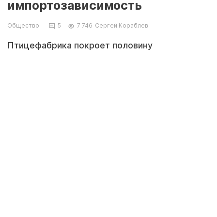
импортозависимость
Общество
5
7 746
Сергей Кораблев
Птицефабрика покроет половину
потребности региона в курином мясе,
сообщает пресс-служба акима
Мангистауской области.