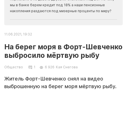
прогн
мы в банке берем кредит под 18% а наши пенсионные
накопления раздаются под мизерные проценты по миру?
11.06.2021, 19:32
На берег моря в Форт-Шевченко
выбросило мёртвую рыбу
Общество
1
6 926
Кая Снегова
Житель Форт-Шевченко снял на видео
выброшенную на берег моря мёртвую рыбу.