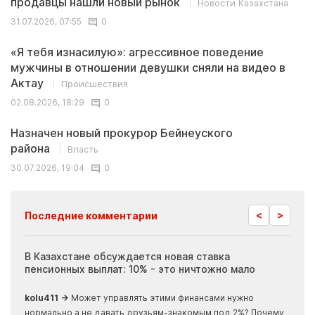
продавцы нашли новый рынок
Новости Казахстана
31.07.2026, 07:55
0
«Я тебя изнасилую»: агрессивное поведение
мужчины в отношении девушки сняли на видео в
Актау
Происшествия
02.08.2026, 18:29
0
Назначен новый прокурор Бейнеуского
района
Власть
30.07.2026, 19:04
0
<
>
Последние комментарии
ия
В Казахстане обсуждается новая ставка
Иноп
пенсионных выплат: 10% - это ничтожно мало
журн
скры
kolu411 →
Может управлять этими финансами нужно
Apma
нормально а не давать друзьям-знакомым под 2%? Почему