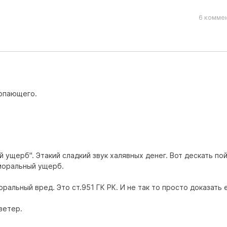
6 коммен
топающего.
ущерб". Этакий сладкий звук халявных денег. Вот дескать пой
 моральный ущерб.
ральный вред. Это ст.951 ГК РК. И не так то просто доказать 
ветер.