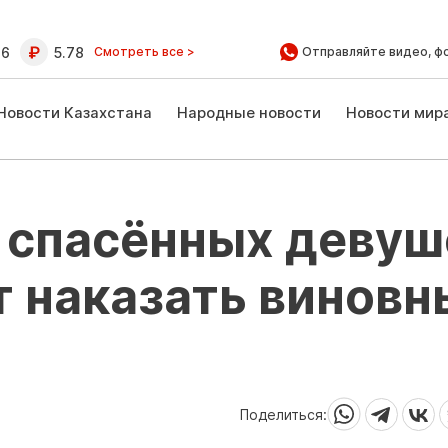
16
5.78
Смотреть все >
Отправляйте видео, ф
Новости Казахстана
Народные новости
Новости мир
з спасённых девуш
т наказать виновн
Поделиться: