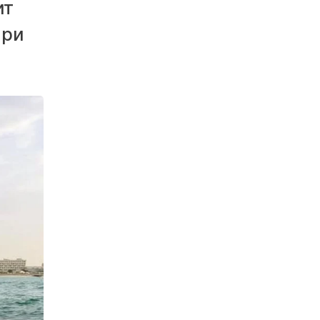
ит
при