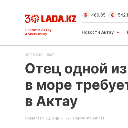
469.85
542.
Ақтау және
Манғыстау
Новости Актау
жаңалықтары
30.06.2021, 19:02
Отец одной и
в море требуе
в Актау
Общество
6
25 295
Сергей Кораблев