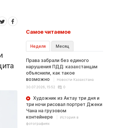
Самое читаемое
Неделя
Месяц
и
Права забрали без единого
цита
нарушения ПДД: казахстанцам
объяснили, как такое
возможно
Новости Казахстана
30.07.2026, 15:52
0
Художник из Актау три дня и
три ночи рисовал портрет Джеки
Чана на грузовом
контейнере
История в
фотографиях