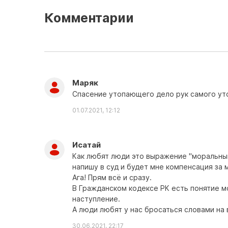
Комментарии
Маряк
Спасение утопающего дело рук самого у
01.07.2021, 12:12
Исатай
Как любят люди это выражение "моральный 
напишу в суд и будет мне компенсация за
Ага! Прям всё и сразу.
В Гражданском кодексе РК есть понятие мо
наступление.
А люди любят у нас бросаться словами на 
30.06.2021, 22:17