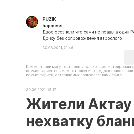
PUZIK
hapiness
,
Двое осознали что сами не правы а один Р
Дочку без сопровождения взрослого
30.06.2021, 21:46
Комментарии могут оставлять только зарегистрированны
комментариев не имеет отношения к редакционной полит
комментариев, оставляемых пользователями сайта.
30.06.2021, 18:17
Жители Актау
нехватку блан