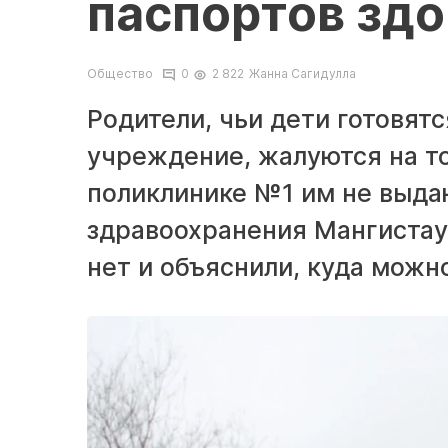
паспортов зд
Общество
0
2 822
Жанна Сагидулла
Родители, чьи дети готовят
учреждение, жалуются на то
поликлинике №1 им не выдаю
здравоохранения Мангистаус
нет и объяснили, куда можн