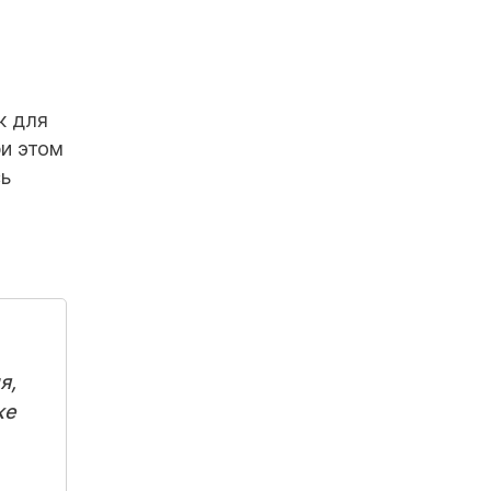
к для
ри этом
сь
я,
же