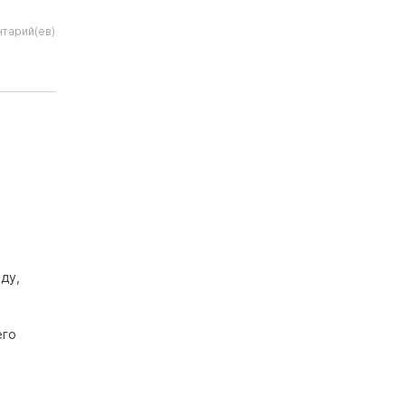
тарий(ев)
ду,
его