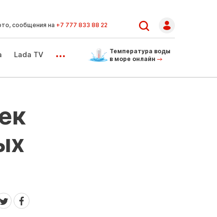
ото, сообщения на
+7 777 833 88 22
...
Температура воды
а
Lada TV
в море онлайн
ек
ых