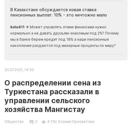
ия
В Казахстане обсуждается новая ставка
Иноп
пенсионных выплат: 10% - это ничтожно мало
журн
скры
kolu411 →
Может управлять этими финансами нужно
Apma
нормально а не давать друзьям-знакомым под 2%? Почему
прогн
мы в банке берем кредит под 18% а наши пенсионные
накопления раздаются под мизерные проценты по миру?
20.07.2021, 14:30
О распределении сена из
Туркестана рассказали в
управлении сельского
хозяйства Мангистау
Общество
0
4 792
Ксения Просветова