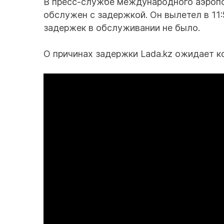
В пресс-службе международного аэропо
обслужен с задержкой. Он вылетел в 11
задержек в обслуживании не было.
О причинах задержки Lada.kz ожидает к