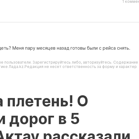
1 комме
еть? Меня пару месяцев назад готовы были с рейса снять.
е пользователи. Зарегистрируйтесь либо, авторизуйтесь. Содержание
ике Лада.kz.Редакция не несет ответственность за форму и характер
а плетень! О
 дорог в 5
Актау рассказали