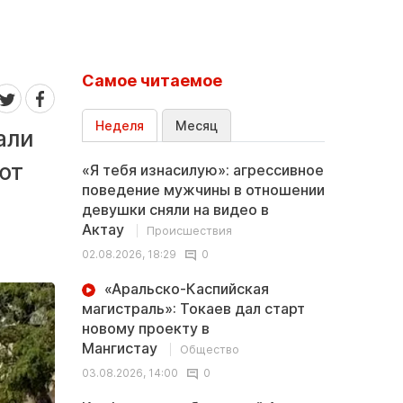
Самое читаемое
Неделя
Месяц
али
ют
«Я тебя изнасилую»: агрессивное
поведение мужчины в отношении
девушки сняли на видео в
Актау
Происшествия
02.08.2026, 18:29
0
«Аральско-Каспийская
магистраль»: Токаев дал старт
новому проекту в
Мангистау
Общество
03.08.2026, 14:00
0