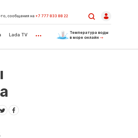
ото, сообщения на
+7 777 833 88 22
...
Температура воды
а
Lada TV
в море онлайн
ы
а
б