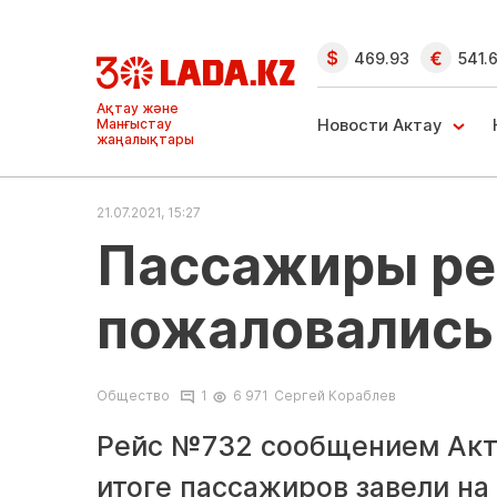
469.93
541.
Ақтау және
Манғыстау
Новости Актау
жаңалықтары
21.07.2021, 15:27
Пассажиры ре
пожаловались
Общество
1
6 971
Сергей Кораблев
Рейс №732 сообщением Акт
итоге пассажиров завели на 