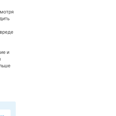
смотря
дить
 вреде
ие и
м
ольше