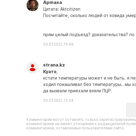
Apmaxa
Цитата: Aktcitizen
Посчитайте, сколько людей от ковида уме
прям целый подъезд? доказательства? по 
30.07.2021, 15:49
strana.kz
Куато
,
кстати температуры может и не быть. я пе
ходил покашливал без температуры.. мы ход
да вызвали приехали взяли ПЦР.
30.07.2021, 12:34
Комментарии могут оставлять только зарегистрированны
комментариев не имеет отношения к редакционной полит
комментариев, оставляемых пользователями сайта.