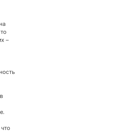
на
 то
их –
ность
ов
е.
 что