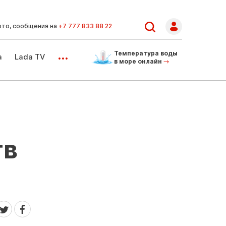
ото, сообщения на
+7 777 833 88 22
...
Температура воды
а
Lada TV
в море онлайн
тв