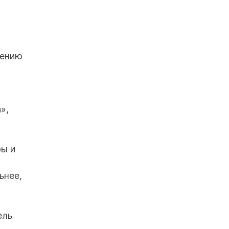
щению
»,
бы и
ьнее,
ель