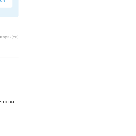
ся
тарий(ев)
что вы