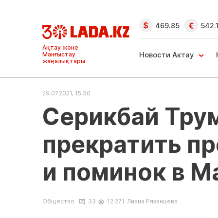
469.85
542.
Ақтау және
Манғыстау
Новости Актау
жаңалықтары
29.07.2021, 15:30
Серикбай Тру
прекратить п
и поминок в М
Общество
33
12 271
Лиана Рязанцева