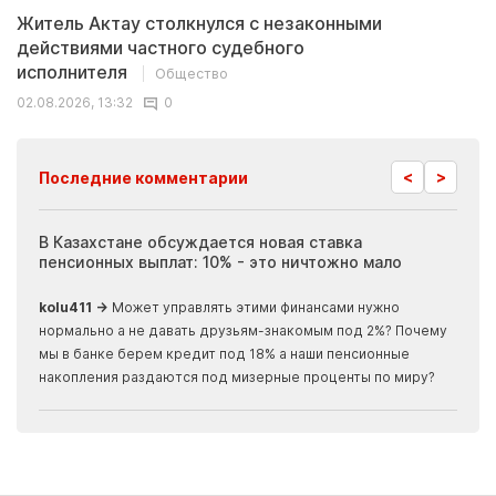
Житель Актау столкнулся с незаконными
действиями частного судебного
исполнителя
Общество
02.08.2026, 13:32
0
<
>
Последние комментарии
ия
В Казахстане обсуждается новая ставка
Иноп
пенсионных выплат: 10% - это ничтожно мало
журн
скры
kolu411 →
Может управлять этими финансами нужно
Apma
нормально а не давать друзьям-знакомым под 2%? Почему
прогн
мы в банке берем кредит под 18% а наши пенсионные
накопления раздаются под мизерные проценты по миру?