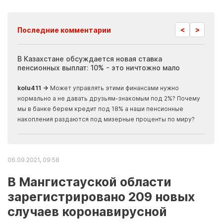
<
>
Последние комментарии
ия
В Казахстане обсуждается новая ставка
Иноп
пенсионных выплат: 10% - это ничтожно мало
журн
скры
kolu411 →
Может управлять этими финансами нужно
Apma
нормально а не давать друзьям-знакомым под 2%? Почему
прогн
мы в банке берем кредит под 18% а наши пенсионные
накопления раздаются под мизерные проценты по миру?
06.09.2021, 09:58
В Мангистауской области
зарегистрировано 209 новых
случаев коронавирусной