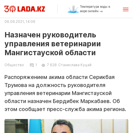
Температура воды в
море онлайн
06.09.2021, 14:06
Назначен руководитель
управления ветеринарии
Мангистауской области
Общество
1
7 628
Станислава Куцай
Распоряжением акима области Серикбая
Трумова на должность руководителя
управления ветеринарии Мангистауской
области назначен Бердибек Маркабаев. Об
этом сообщает пресс-служба акима региона.