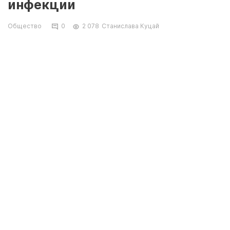
инфекции
Общество
0
2 078
Станислава Куцай
За прошедшие сутки в Казахстане выявлено
3897 заболевших с положительным ПЦР на
коронавирусную инфекцию. Об этом
сообщает Coronavirus.kz.