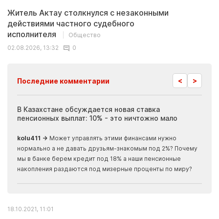
Житель Актау столкнулся с незаконными
действиями частного судебного
исполнителя
Общество
02.08.2026, 13:32
0
<
>
Последние комментарии
ия
В Казахстане обсуждается новая ставка
Иноп
пенсионных выплат: 10% - это ничтожно мало
журн
скры
kolu411 →
Может управлять этими финансами нужно
Apma
нормально а не давать друзьям-знакомым под 2%? Почему
прогн
мы в банке берем кредит под 18% а наши пенсионные
накопления раздаются под мизерные проценты по миру?
18.10.2021, 11:01