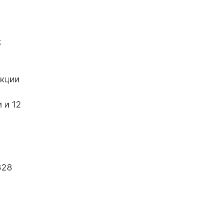
х
екции
 и 12
328