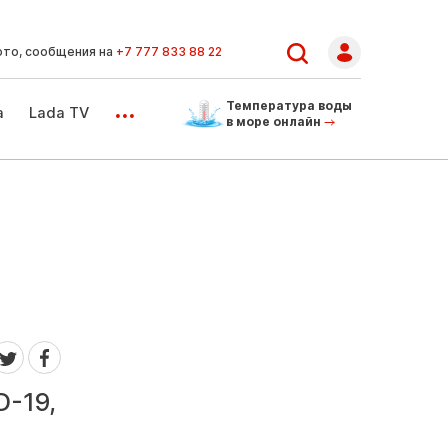
ото, сообщения на
+7 777 833 88 22
...
Температура воды
а
Lada TV
в море онлайн
D-19,