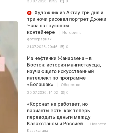
30.07.2026, 15:52
0
Художник из Актау три дня и
три ночи рисовал портрет Джеки
Чана на грузовом
контейнере
История в
фотографиях
31.07.2026, 20:46
0
Из нефтянки Жанаозена – в
Бостон: история мангистаусца,
изучающего искусственный
интеллект по программе
«Болашак»
Общество
30.07.2026, 14:02
0
«Корона» не работает, но
варианты есть: как теперь
переводить деньги между
Казахстаном и Россией
Новости
Казахстана