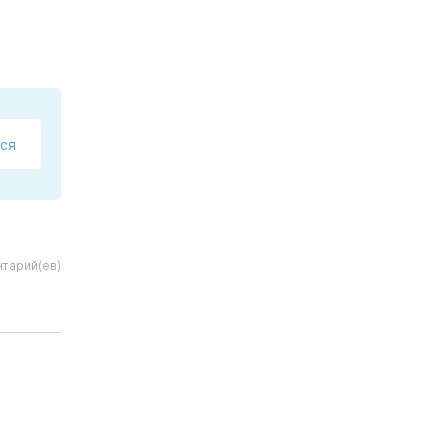
ся
тарий(ев)