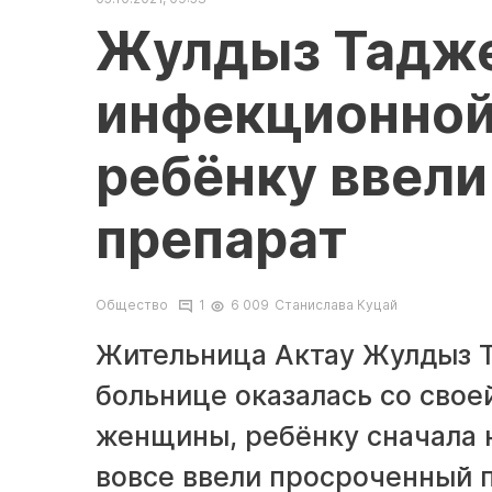
Жулдыз Таджен
инфекционной
ребёнку ввел
препарат
Общество
1
6 009
Станислава Куцай
Жительница Актау Жулдыз Т
больнице оказалась со свое
женщины, ребёнку сначала н
вовсе ввели просроченный п