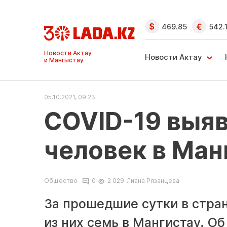
469.85
542.
Ақтау және
Манғыстау
Новости Актау
жаңалықтары
05.10.2021, 09:23
COVID-19 выя
человек в Ман
Общество
0
2 029
Лиана Рязанцева
За прошедшие сутки в стра
из них семь в Мангистау. Об