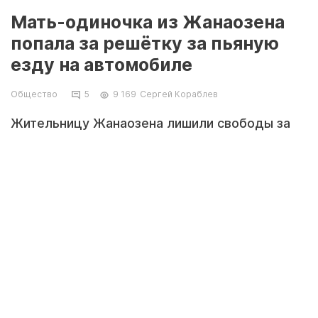
Мать-одиночка из Жанаозена
попала за решётку за пьяную
езду на автомобиле
Общество
5
9 169
Сергей Кораблев
Жительницу Жанаозена лишили свободы за
управление автомобилем без водительских
прав в алкогольном опьянении.
Апелляционную жалобу, в которой женщина
указывает, что является матерью-одиночкой
и не получает алименты, оставили без
изменений. Результаты приговора сообщила
пресс-служба Мангистауского областного
суда.