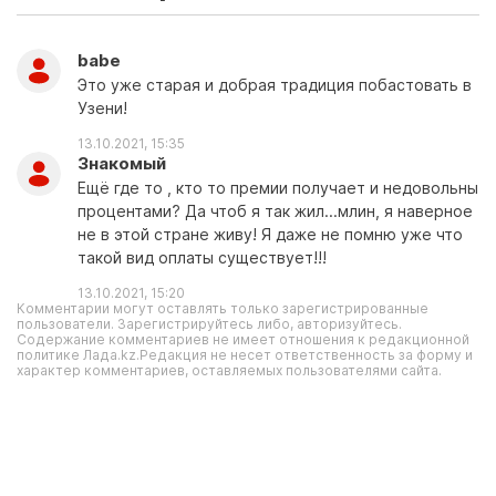
babe
Это уже старая и добрая традиция побастовать в
Узени!
13.10.2021, 15:35
Знакомый
Ещё где то , кто то премии получает и недовольны
процентами? Да чтоб я так жил...млин, я наверное
не в этой стране живу! Я даже не помню уже что
такой вид оплаты существует!!!
13.10.2021, 15:20
Комментарии могут оставлять только зарегистрированные
пользователи. Зарегистрируйтесь либо, авторизуйтесь.
Содержание комментариев не имеет отношения к редакционной
политике Лада.kz.Редакция не несет ответственность за форму и
характер комментариев, оставляемых пользователями сайта.