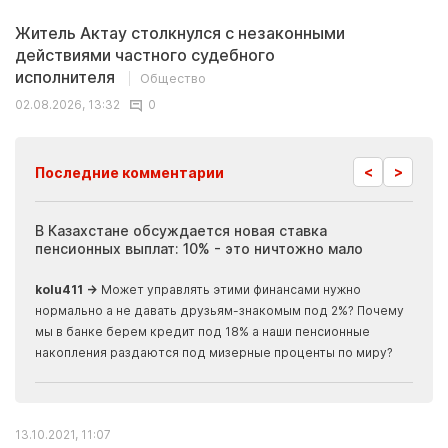
Житель Актау столкнулся с незаконными
действиями частного судебного
исполнителя
Общество
02.08.2026, 13:32
0
<
>
Последние комментарии
ия
В Казахстане обсуждается новая ставка
Иноп
пенсионных выплат: 10% - это ничтожно мало
журн
скры
kolu411 →
Может управлять этими финансами нужно
Apma
нормально а не давать друзьям-знакомым под 2%? Почему
прогн
мы в банке берем кредит под 18% а наши пенсионные
накопления раздаются под мизерные проценты по миру?
13.10.2021, 11:07