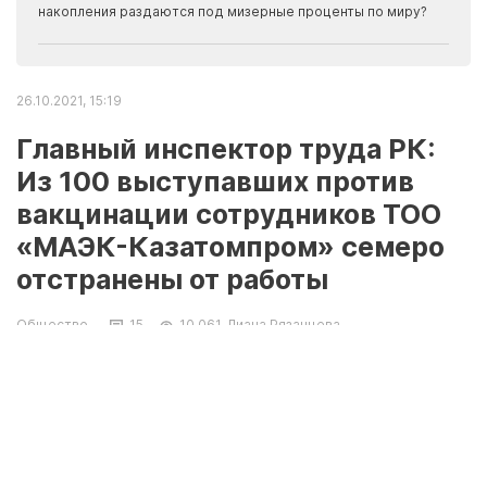
накопления раздаются под мизерные проценты по миру?
26.10.2021, 15:19
Главный инспектор труда РК:
Из 100 выступавших против
вакцинации сотрудников ТОО
«МАЭК-Казатомпром» семеро
отстранены от работы
Общество
15
10 061
Лиана Рязанцева
Об отстранении от работы
невакцинированных работников в стране
высказался главный инспектор труда РК
Толеген Оспанкулов на брифинге службы
центральных коммуникаций.