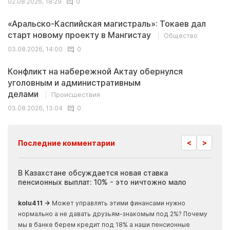
02.08.2026, 18:29
0
«Аральско-Каспийская магистраль»: Токаев дал
старт новому проекту в Мангистау
Общество
03.08.2026, 14:00
0
Конфликт на набережной Актау обернулся
уголовным и административным
делами
Происшествия
03.08.2026, 13:04
0
<
>
Последние комментарии
ия
В Казахстане обсуждается новая ставка
Иноп
пенсионных выплат: 10% - это ничтожно мало
журн
скры
kolu411 →
Может управлять этими финансами нужно
Apma
нормально а не давать друзьям-знакомым под 2%? Почему
прогн
мы в банке берем кредит под 18% а наши пенсионные