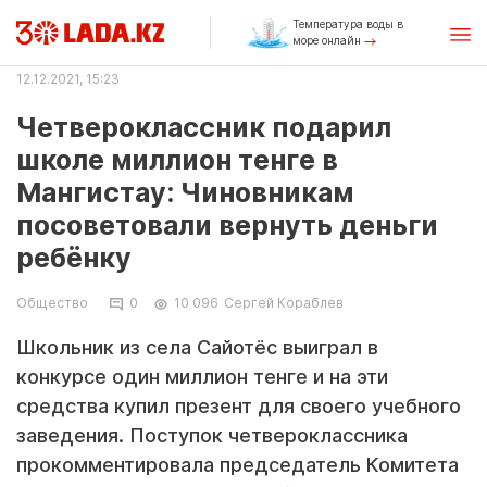
Температура воды в
море онлайн
12.12.2021, 15:23
Четвероклассник подарил
школе миллион тенге в
Мангистау: Чиновникам
посоветовали вернуть деньги
ребёнку
Общество
0
10 096
Сергей Кораблев
Школьник из села Сайотёс выиграл в
конкурсе один миллион тенге и на эти
средства купил презент для своего учебного
заведения. Поступок четвероклассника
прокомментировала председатель Комитета