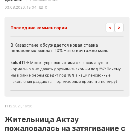
03.08.2026, 13:04
0
<
>
Последние комментарии
ия
В Казахстане обсуждается новая ставка
Иноп
пенсионных выплат: 10% - это ничтожно мало
журн
скры
kolu411 →
Может управлять этими финансами нужно
Apma
нормально а не давать друзьям-знакомым под 2%? Почему
прогн
мы в банке берем кредит под 18% а наши пенсионные
накопления раздаются под мизерные проценты по миру?
11.12.2021, 19:26
Жительница Актау
пожаловалась на затягивание с