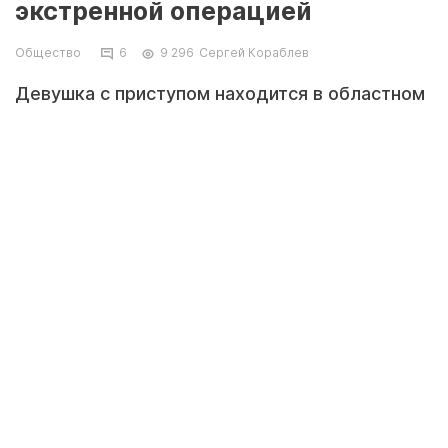
экстренной операцией
Общество
6
9 296
Сергей Кораблев
Девушка с приступом находится в областном
перинатальном центре и несколько часов
ожидает оперативного вмешательства.
Фото предоставила Индира Атамбекова