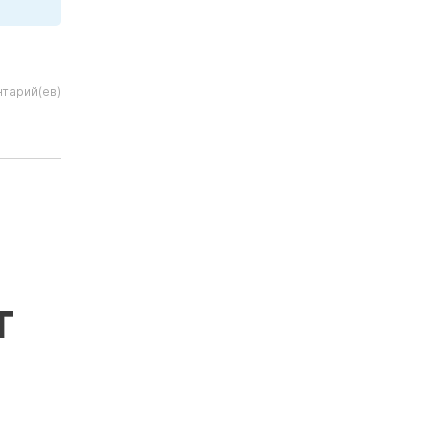
тарий(ев)
т