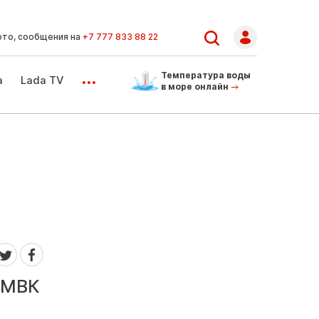
ото, сообщения на
+7 777 833 88 22
...
Температура воды
а
Lada TV
в море онлайн
т МВК