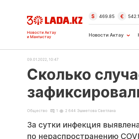
469.85
542.
Ақтау және
Манғыстау
Новости Актау
жаңалықтары
09.01.2022, 10:47
Сколько случа
зафиксировал
Общество
1
2 644
Эшметова Светлана
За сутки инфекция выявлена
по нераспространению COVI