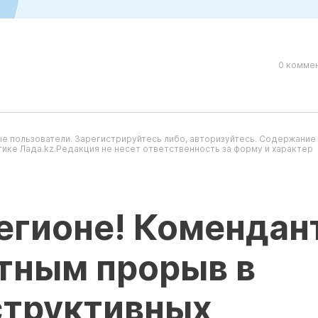
0 коммен
е пользователи. Зарегистрируйтесь либо, авторизуйтесь. Содержание
ике Лада.kz.Редакция не несет ответственность за форму и характер
егионе! Комендан
тным прорыв в
структивных