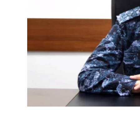
Комендант Мангистау Жанарбек Бактыбаев