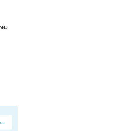
ой»
ся