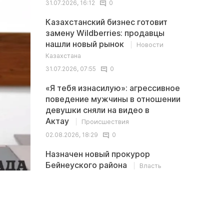
31.07.2026, 16:12
0
Казахстанский бизнес готовит
замену Wildberries: продавцы
нашли новый рынок
Новости
Казахстана
31.07.2026, 07:55
0
«Я тебя изнасилую»: агрессивное
поведение мужчины в отношении
девушки сняли на видео в
Актау
Происшествия
02.08.2026, 18:29
0
Назначен новый прокурор
Бейнеуского района
Власть
30.07.2026, 19:04
0
Последние
<
>
комментарии