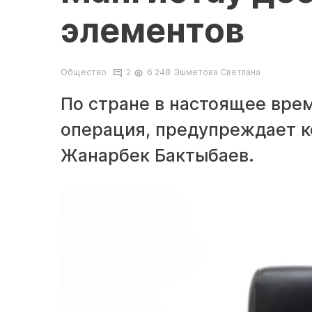
элементов
Общество
2
6 248
Эшметова Светлана
По стране в настоящее вре
операция, предупреждает к
Жанарбек Бактыбаев.