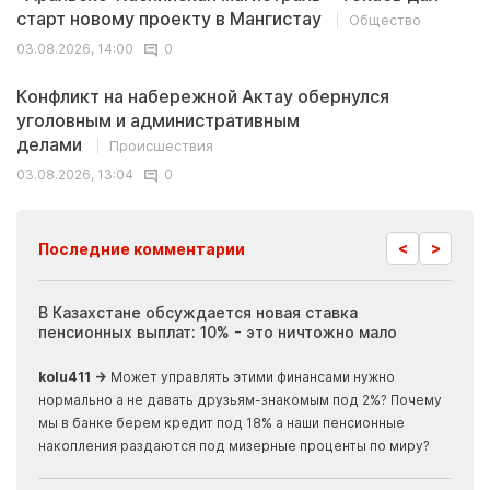
старт новому проекту в Мангистау
Общество
03.08.2026, 14:00
0
Конфликт на набережной Актау обернулся
уголовным и административным
делами
Происшествия
03.08.2026, 13:04
0
<
>
Последние комментарии
ия
В Казахстане обсуждается новая ставка
Иноп
пенсионных выплат: 10% - это ничтожно мало
журн
скры
kolu411 →
Может управлять этими финансами нужно
Apma
нормально а не давать друзьям-знакомым под 2%? Почему
прогн
мы в банке берем кредит под 18% а наши пенсионные
накопления раздаются под мизерные проценты по миру?