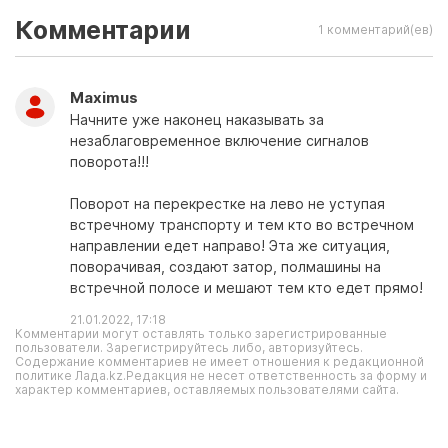
Комментарии
1 комментарий(ев)
Maximus
Начните уже наконец наказывать за
незаблаговременное включение сигналов
поворота!!!
Поворот на перекрестке на лево не уступая
встречному транспорту и тем кто во встречном
направлении едет направо! Эта же ситуация,
поворачивая, создают затор, полмашины на
встречной полосе и мешают тем кто едет прямо!
21.01.2022, 17:18
Комментарии могут оставлять только зарегистрированные
пользователи. Зарегистрируйтесь либо, авторизуйтесь.
Содержание комментариев не имеет отношения к редакционной
политике Лада.kz.Редакция не несет ответственность за форму и
характер комментариев, оставляемых пользователями сайта.