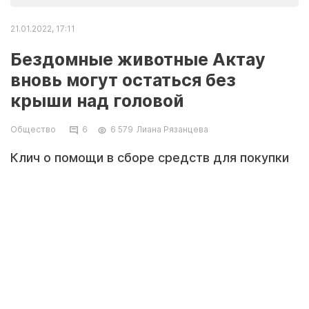
21.01.2022, 17:11
Бездомные животные Актау
вновь могут остаться без
крыши над головой
Общество
6
6 579
Лиана Рязанцева
Клич о помощи в сборе средств для покупки
дачи бросили в социальных сетях волонтёры
группы «Пушистое счастье Актау». Защитники
животных сообщают, что бездомные собаки и
кошки вынуждены съехать с прежнего места
обитания и в очередной раз могут остаться на
улице.