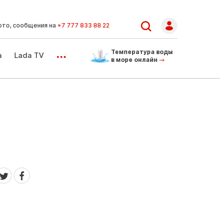
ото, сообщения на
+7 777 833 88 22
...
Температура воды
а
Lada TV
в море онлайн