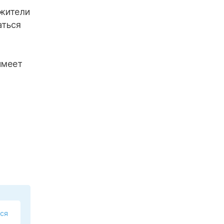
 жители
аться
имеет
ся