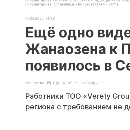
комментариев не имеет отношения к редакционной полит
комментариев, оставляемых пользователями сайта.
07.02.2022, 14:38
Ещё одно вид
Жанаозена к 
появилось в С
Общество
1
14 107
Жанна Сагидулла
Работники ТОО «Verety Grou
региона с требованием не 