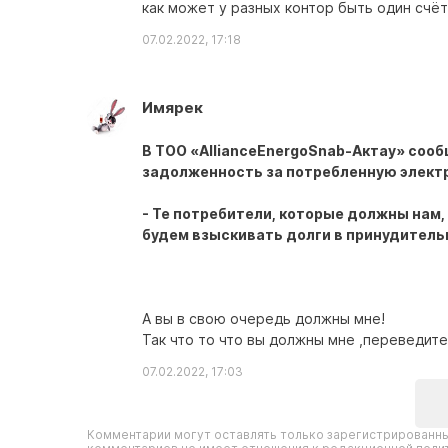
как может у разных контор быть один счё
07.02.2022, 17:18
Имярек
В ТОО «AllianceEnergoSnab-Актау» сооб
задолженность за потребленную электр
- Те потребители, которые должны нам,
будем взыскивать долги в принудительн
А вы в свою очередь должны мне!
Так что то что вы должны мне ,переведит
07.02.2022, 17:03
Комментарии могут оставлять только зарегистрированны