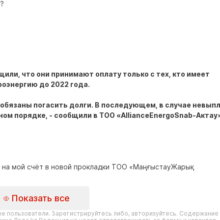
т?
щили, что они принимают оплату только с тех, кто имеет
оэнергию до 2022 года.
 обязаны погасить долги. В последующем, в случае невып
ом порядке, - сообщили в ТОО «AllianceEnergoSnab-Актау»
е на мой счёт в новой прокладки ТОО «МаңғыстауЖарық
Показать все
е пользователи. Зарегистрируйтесь либо, авторизуйтесь. Содержание