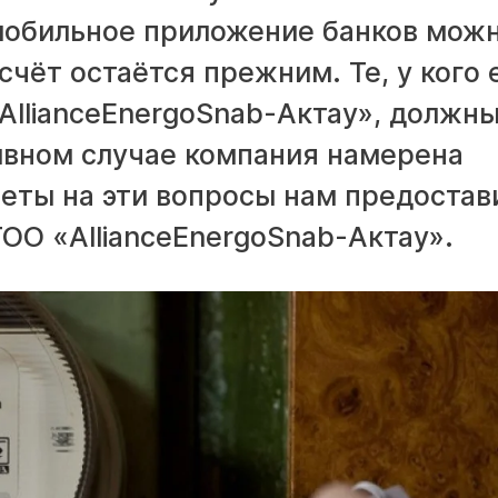
обильное приложение банков мож
счёт остаётся прежним. Те, у кого 
AllianceEnergoSnab-Актау», должн
тивном случае компания намерена
еты на эти вопросы нам предостав
О «AllianceEnergoSnab-Актау».