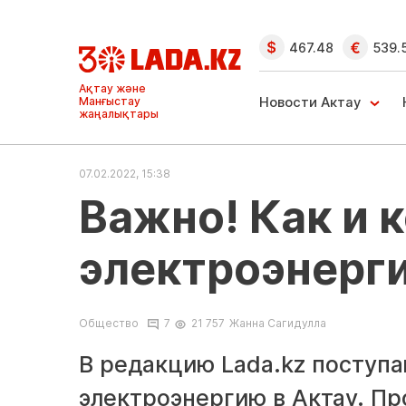
467.48
539.
Ақтау және
Манғыстау
Новости Актау
жаңалықтары
07.02.2022, 15:38
Важно! Как и 
электроэнерги
Общество
7
21 757
Жанна Сагидулла
В редакцию Lada.kz поступа
электроэнергию в Актау. Пр