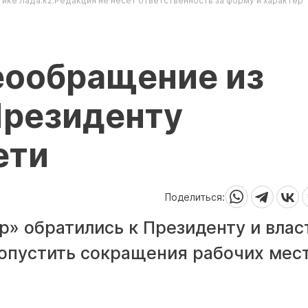
ике Лада.kz.Редакция не несет ответственность за форму и характер
еообращение из
Президенту
ети
Поделиться:
p» обратились к Президенту и вла
допустить сокращения рабочих мест