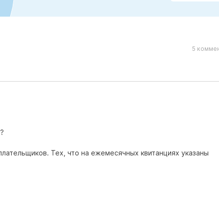
5 коммен
т?
плательщиков. Тех, что на ежемесячных квитанциях указаны