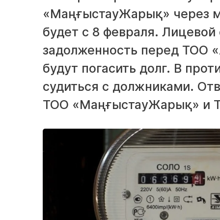
«МаңғыстауЖарық» через м
будет с 8 февраля. Лицевой 
задолженность перед ТОО «
будут погасить долг. В про
судиться с должниками. Отв
ТОО «МаңғыстауЖарық» и ТО