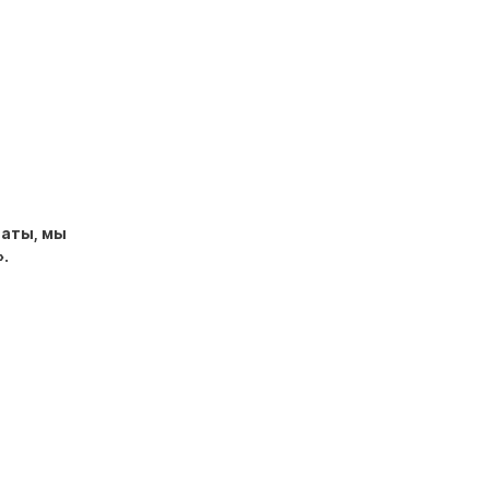
латы, мы
.