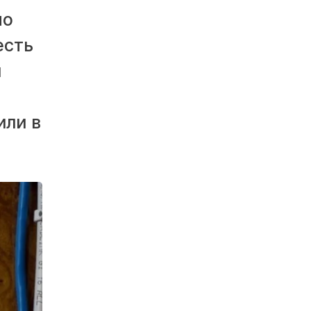
но
есть
ы
или в