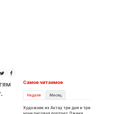
Самое читаемое
стям
.
Неделя
Месяц
Художник из Актау три дня и три
ночи рисовал портрет Джеки