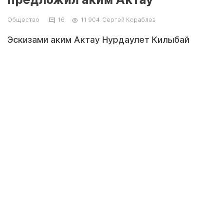
Общество
16
11 904
Сергей Кораблев
Эскизами аким Актау Нурдаулет Килыбай
поделился на своей странице в Facebook.
Коллаж из фото со страницы Нурдаулета Килыбая в Facebook