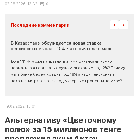
02.08.2026, 13:32
0
<
>
Последние комментарии
ия
В Казахстане обсуждается новая ставка
Иноп
пенсионных выплат: 10% - это ничтожно мало
журн
скры
kolu411 →
Может управлять этими финансами нужно
Apma
нормально а не давать друзьям-знакомым под 2%? Почему
прогн
мы в банке берем кредит под 18% а наши пенсионные
накопления раздаются под мизерные проценты по миру?
19.02.2022, 16:01
Альтернативу «Цветочному
полю» за 15 миллионов тенге
предложил аким Актау