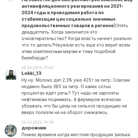
антиинфляционного реагирования на 2021-
2024 годы и проводимая работа по
стабилизации цен социально значимых
продовольственных товаров в регионе
]Опять
двадцатпять. Когда закончится это
очковтирательство? Когда власть начнет реально
что то делать?Неужели есть еще кто верит всем
этим комплексным мерам и тому подобной
билиберде?
20.02.2022, 17:43
Lokki_13
Ну ну. Молоко дэп 2.3% уже 425т за литр. Совсем
недавно было 385 за литр. О каких сотых
процентах идёт речь? Тут надо не зарплаты
нефтяникам поднимать. А фермеров всячески
ублажать что бы цены на сельхоз продукцию не
вверх полезли на на оборот снижались.
20.02.2022, 16:39
дорожник
Помню времена когда местная продукция (килька