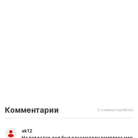
Комментарии
5 комментарий(ев)
ak12
На повестке дня был рассмотрен комплекс мер