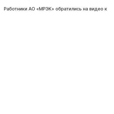
Работники АО «МРЭК» обратились на видео к
президенту страны Касым-Жомарту Токаеву.
Они потребовали, чтобы сотрудникам
предприятия повысили заработную плату.
Данную ситуацию прокомментировал
председатель правления АО «Мангистауская
региональная электросетевая компания»
Айдар Махамбет.