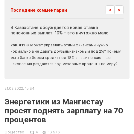
<
>
Последние комментарии
ия
В Казахстане обсуждается новая ставка
Иноп
пенсионных выплат: 10% - это ничтожно мало
журн
скры
kolu411 →
Может управлять этими финансами нужно
Apma
нормально а не давать друзьям-знакомым под 2%? Почему
прогн
мы в банке берем кредит под 18% а наши пенсионные
накопления раздаются под мизерные проценты по миру?
21.02.2022, 15:34
Энергетики из Мангистау
просят поднять зарплату на 70
процентов
Общество
4
13 976