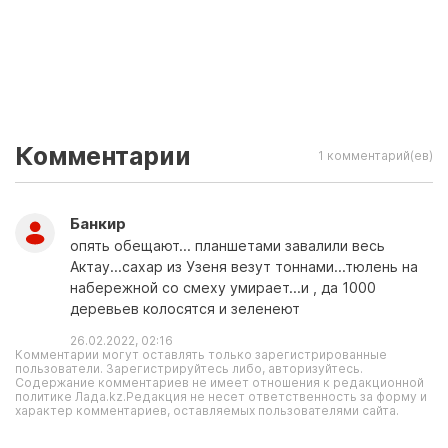
Комментарии
1 комментарий(ев)
Банкир
опять обещают... планшетами завалили весь
Актау...сахар из Узеня везут тоннами...тюлень на
набережной со смеху умирает...и , да 1000
деревьев колосятся и зеленеют
26.02.2022, 02:16
Комментарии могут оставлять только зарегистрированные
пользователи. Зарегистрируйтесь либо, авторизуйтесь.
Содержание комментариев не имеет отношения к редакционной
политике Лада.kz.Редакция не несет ответственность за форму и
характер комментариев, оставляемых пользователями сайта.