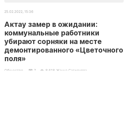
25.02.2022, 15:36
Актау замер в ожидании:
коммунальные работники
убирают сорняки на месте
демонтированного «Цветочного
поля»
Общество
7
8 618
Жанна Сагидулла
Жители Актау наблюдают работы по уборке
территории на месте «Цветочного поля». В
городском акимате сообщили, что
коммунальные службы убирают сорняк.