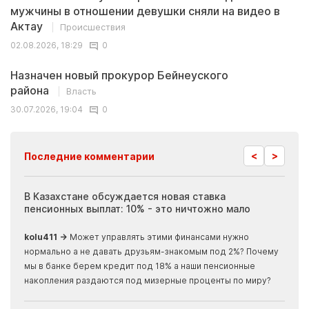
мужчины в отношении девушки сняли на видео в
Актау
Происшествия
02.08.2026, 18:29
0
Назначен новый прокурор Бейнеуского
района
Власть
30.07.2026, 19:04
0
<
>
Последние комментарии
ия
В Казахстане обсуждается новая ставка
Иноп
пенсионных выплат: 10% - это ничтожно мало
журн
скры
kolu411 →
Может управлять этими финансами нужно
Apma
нормально а не давать друзьям-знакомым под 2%? Почему
прогн
мы в банке берем кредит под 18% а наши пенсионные
накопления раздаются под мизерные проценты по миру?